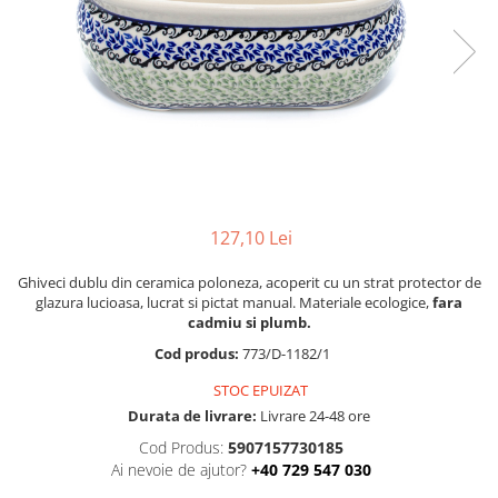
Boluri
Colectiile Flowers
Farfurii
Colectia Forget-me-nots
Colectia Basket of Blue
Recipiente depozitare
Colectii Artistice
Vaze
Colectiile Country
Accesorii decorative
Colectia Sweet Dreams
Accesorii masa
Colectia Leaf Bed
Baie
127,10 Lei
Colectia Autumn Garden
Colectia Little Flowers
Ghiveci dublu din ceramica poloneza, acoperit cu un strat protector de
Colectia Berries
glazura lucioasa, lucrat si pictat manual. Materiale ecologice,
fara
cadmiu si plumb.
Colectia Butterfly Dance
Cod produs:
773/D-1182/1
Colectia Morning Sunrise
STOC EPUIZAT
Colectia Infinity
Durata de livrare:
Livrare 24-48 ore
Colectia Morning Glory
Cod Produs:
5907157730185
Ai nevoie de ajutor?
+40 729 547 030
Colectia Blue Sea