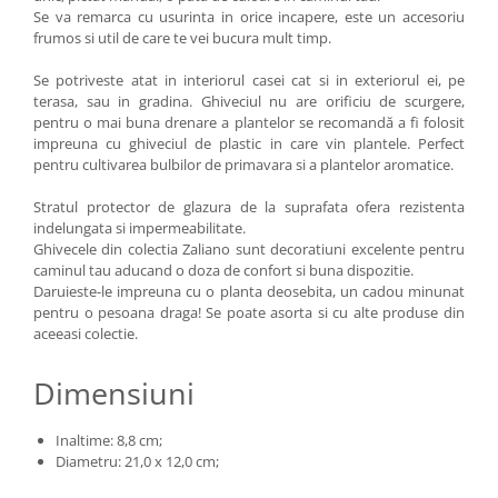
Se va remarca cu usurinta in orice incapere, este un accesoriu
frumos si util de care te vei bucura mult timp.
Se potriveste atat in interiorul casei cat si in exteriorul ei, pe
terasa, sau in gradina. Ghiveciul nu are orificiu de scurgere,
pentru o mai buna drenare a plantelor se recomandă a fi folosit
impreuna cu ghiveciul de plastic in care vin plantele. Perfect
pentru cultivarea bulbilor de primavara si a plantelor aromatice.
Stratul protector de glazura de la suprafata ofera rezistenta
indelungata si impermeabilitate.
Ghivecele din colectia Zaliano sunt decoratiuni excelente pentru
caminul tau aducand o doza de confort si buna dispozitie.
Daruieste-le impreuna cu o planta deosebita, un cadou minunat
pentru o pesoana draga! Se poate asorta si cu alte produse din
aceeasi colectie.
Dimensiuni
Inaltime: 8,8 cm;
Diametru: 21,0 x 12,0 cm;