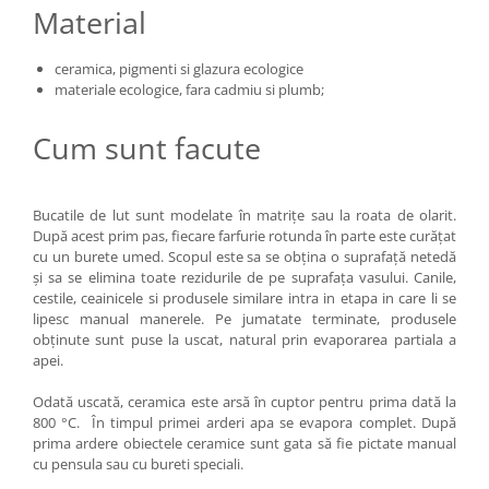
Material
ceramica, pigmenti si glazura ecologice
materiale ecologice, fara cadmiu si plumb;
Cum sunt facute
Bucatile de lut sunt modelate în matrițe sau la roata de olarit.
După acest prim pas, fiecare farfurie rotunda în parte este curățat
cu un burete umed. Scopul este sa se obțina o suprafață netedă
și sa se elimina toate rezidurile de pe suprafața vasului. Canile,
cestile, ceainicele si produsele similare intra in etapa in care li se
lipesc manual manerele. Pe jumatate terminate, produsele
obținute sunt puse la uscat, natural prin evaporarea partiala a
apei.
Odată uscată, ceramica este arsă în cuptor pentru prima dată la
800 °C. În timpul primei arderi apa se evapora complet. După
prima ardere obiectele ceramice sunt gata să fie pictate manual
cu pensula sau cu bureti speciali.