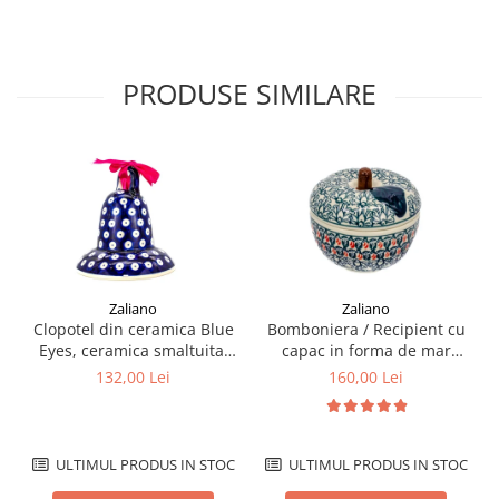
PRODUSE SIMILARE
Zaliano
Zaliano
Clopotel din ceramica Blue
Bomboniera / Recipient cu
Eyes, ceramica smaltuita,
capac in forma de mar
pictata manual, 11,4 cm
Flower Bed, ceramica
132,00 Lei
160,00 Lei
smaltuita, pictat manual,
12,1 x 12,5cm
ULTIMUL PRODUS IN STOC
ULTIMUL PRODUS IN STOC