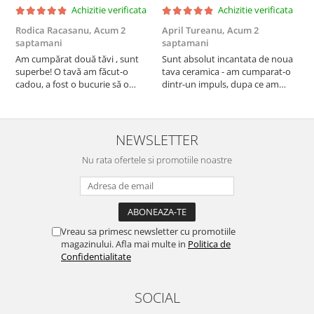
Achizitie verificata
Achizitie verificata
Rodica Racasanu,
Acum 2
April Tureanu,
Acum 2
O
saptamani
saptamani
s
Am cumpărat două tăvi , sunt
Sunt absolut incantata de noua
O
superbe! O tavă am făcut-o
tava ceramica - am cumparat-o
o
cadou, a fost o bucurie să o
dintr-un impuls, dupa ce am
s
daruiesc si un cadou de suflet!
aruncat la cos una din tavile
c
Cealaltă este pentru familia mea,
mele de chec, pe care apareau
c
este o plăcere să o folosim, are
pete de rugina dupa spalare.
d
viață. Vă mulțumesc!
Aceasta ma va scapa de aceasta
s
NEWSLETTER
neplacere, in plus este tare
Nu rata ofertele si promotiile noastre
frumoasa, o ...
Vreau sa primesc newsletter cu promotiile
magazinului. Afla mai multe in
Politica de
Confidentialitate
SOCIAL