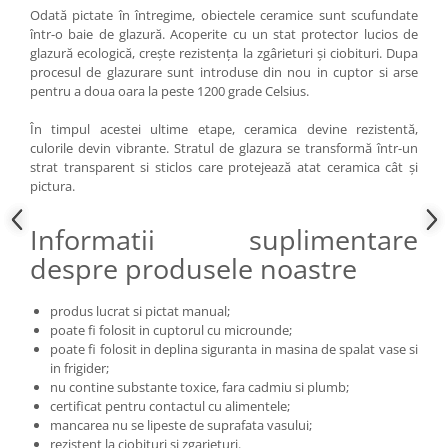
Odată pictate în întregime, obiectele ceramice sunt scufundate
într-o baie de glazură. Acoperite cu un stat protector lucios de
glazură ecologică, crește rezistența la zgârieturi și ciobituri. Dupa
procesul de glazurare sunt introduse din nou in cuptor si arse
pentru a doua oara la peste 1200 grade Celsius.
În timpul acestei ultime etape, ceramica devine rezistentă,
culorile devin vibrante. Stratul de glazura se transformă într-un
strat transparent si sticlos care protejează atat ceramica cât și
pictura.
Informatii suplimentare
despre produsele noastre
produs lucrat si pictat manual;
poate fi folosit in cuptorul cu microunde;
poate fi folosit in deplina siguranta in masina de spalat vase si
in frigider;
nu contine substante toxice, fara cadmiu si plumb;
certificat pentru contactul cu alimentele;
mancarea nu se lipeste de suprafata vasului;
rezistent la ciobituri si zgarieturi.