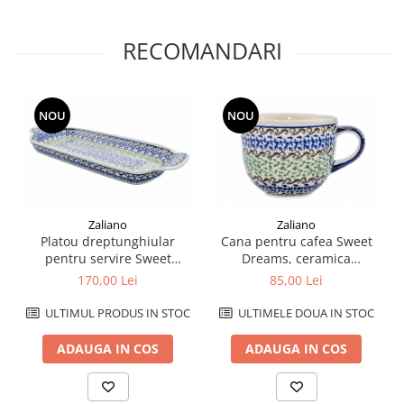
RECOMANDARI
NOU
NOU
Zaliano
Zaliano
Platou dreptunghiular
Cana pentru cafea Sweet
pentru servire Sweet
Dreams, ceramica
Dreams, ceramica
smaltuita, pictata manual,
170,00 Lei
85,00 Lei
smaltuita, pictat manual,
350 ml
14,8 x 33,4 cm
ULTIMUL PRODUS IN STOC
ULTIMELE DOUA IN STOC
ADAUGA IN COS
ADAUGA IN COS