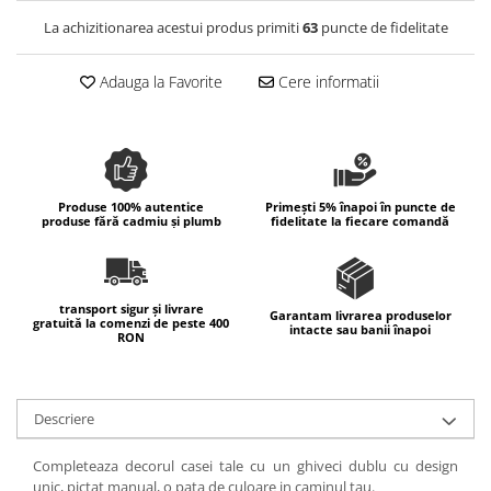
Colectia Wild Hearts
La achizitionarea acestui produs primiti
63
puncte de fidelitate
Colectia Blue Spring
Adauga la Favorite
Cere informatii
Produse 100% autentice
Primești 5% înapoi în puncte de
produse fără cadmiu și plumb
fidelitate la fiecare comandă
transport sigur și livrare
Garantam livrarea produselor
gratuită la comenzi de peste 400
intacte sau banii înapoi
RON
Descriere
Completeaza decorul casei tale cu un ghiveci dublu cu design
unic, pictat manual, o pata de culoare in caminul tau.