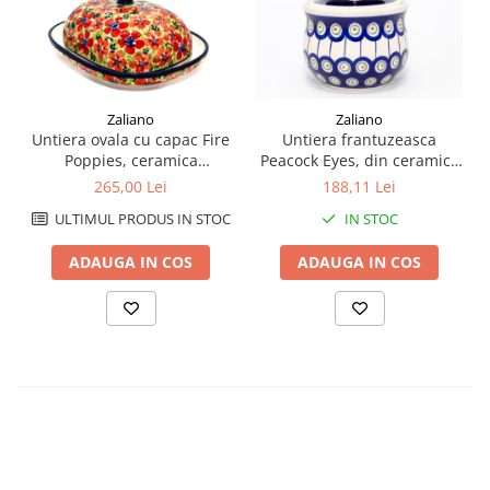
Zaliano
Zaliano
Untiera ovala cu capac Fire
Untiera frantuzeasca
Poppies, ceramica
Peacock Eyes, din ceramica
smaltuita, pictata manual,
smaltuita, pictata manual,
265,00 Lei
188,11 Lei
15,0 x 19,8 cm
11,0x11,0 cm
ULTIMUL PRODUS IN STOC
IN STOC
ADAUGA IN COS
ADAUGA IN COS