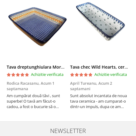
Tava dreptunghiulara Morning Sunrise, ceramica smaltuita, pictata manual, 27,0 X 32, 5 cm
Tava chec Wild Hearts, ceramica smaltuita, pictata manual, 31,0 X 12,0 cm
Achizitie verificata
Achizitie verificata
Rodica Racasanu,
Acum 1
April Tureanu,
Acum 2
O
saptamana
saptamani
s
Am cumpărat două tăvi , sunt
Sunt absolut incantata de noua
O
superbe! O tavă am făcut-o
tava ceramica - am cumparat-o
o
cadou, a fost o bucurie să o
dintr-un impuls, dupa ce am
s
daruiesc si un cadou de suflet!
aruncat la cos una din tavile
c
Cealaltă este pentru familia mea,
mele de chec, pe care apareau
c
este o plăcere să o folosim, are
pete de rugina dupa spalare.
d
viață. Vă mulțumesc!
Aceasta ma va scapa de aceasta
s
NEWSLETTER
neplacere, in plus este tare