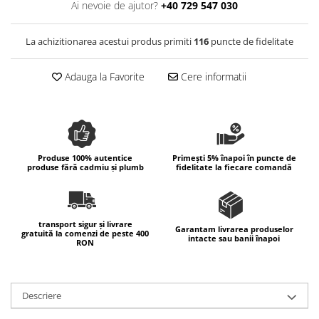
Ai nevoie de ajutor?
+40 729 547 030
Colectia Wild Hearts
Colectia Blue Spring
La achizitionarea acestui produs primiti
116
puncte de fidelitate
Adauga la Favorite
Cere informatii
Produse 100% autentice
Primești 5% înapoi în puncte de
produse fără cadmiu și plumb
fidelitate la fiecare comandă
transport sigur și livrare
Garantam livrarea produselor
gratuită la comenzi de peste 400
intacte sau banii înapoi
RON
Descriere