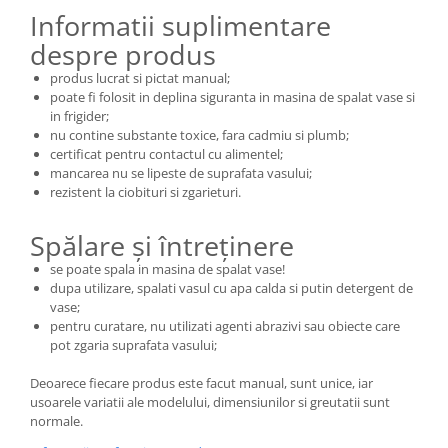
Informatii suplimentare
despre produs
produs lucrat si pictat manual;
poate fi folosit in deplina siguranta in masina de spalat vase si
in frigider;
nu contine substante toxice, fara cadmiu si plumb;
certificat pentru contactul cu alimentel;
mancarea nu se lipeste de suprafata vasului;
rezistent la ciobituri si zgarieturi.
Spălare și întreținere
se poate spala in masina de spalat vase!
dupa utilizare, spalati vasul cu apa calda si putin detergent de
vase;
pentru curatare, nu utilizati agenti abrazivi sau obiecte care
pot zgaria suprafata vasului;
Deoarece fiecare produs este facut manual, sunt unice, iar
usoarele variatii ale modelului, dimensiunilor si greutatii sunt
normale.