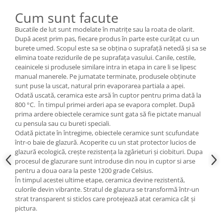
Cum sunt facute
Bucatile de lut sunt modelate în matrițe sau la roata de olarit.
După acest prim pas, fiecare produs în parte este curățat cu un
burete umed. Scopul este sa se obțina o suprafață netedă și sa se
elimina toate rezidurile de pe suprafața vasului. Canile, cestile,
ceainicele si produsele similare intra in etapa in care li se lipesc
manual manerele. Pe jumatate terminate, produsele obținute
sunt puse la uscat, natural prin evaporarea partiala a apei.
Odată uscată, ceramica este arsă în cuptor pentru prima dată la
800 °C. În timpul primei arderi apa se evapora complet. După
prima ardere obiectele ceramice sunt gata să fie pictate manual
cu pensula sau cu bureti speciali.
Odată pictate în întregime, obiectele ceramice sunt scufundate
într-o baie de glazură. Acoperite cu un stat protector lucios de
glazură ecologică, crește rezistența la zgârieturi și ciobituri. Dupa
procesul de glazurare sunt introduse din nou in cuptor si arse
pentru a doua oara la peste 1200 grade Celsius.
În timpul acestei ultime etape, ceramica devine rezistentă,
culorile devin vibrante. Stratul de glazura se transformă într-un
strat transparent si sticlos care protejează atat ceramica cât și
pictura.