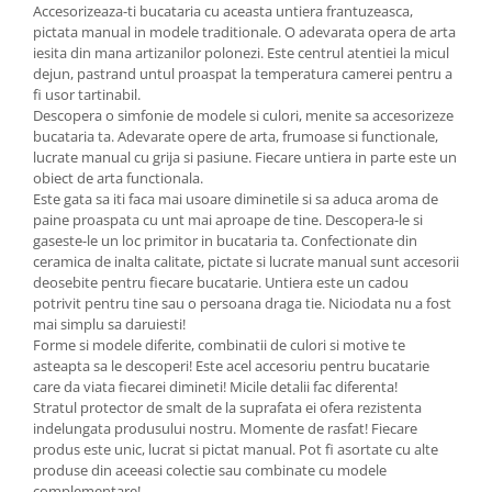
Accesorizeaza-ti bucataria cu aceasta untiera frantuzeasca,
pictata manual in modele traditionale. O adevarata opera de arta
iesita din mana artizanilor polonezi. Este centrul atentiei la micul
dejun, pastrand untul proaspat la temperatura camerei pentru a
fi usor tartinabil.
Descopera o simfonie de modele si culori, menite sa accesorizeze
bucataria ta. Adevarate opere de arta, frumoase si functionale,
lucrate manual cu grija si pasiune. Fiecare untiera in parte este un
obiect de arta functionala.
Este gata sa iti faca mai usoare diminetile si sa aduca aroma de
paine proaspata cu unt mai aproape de tine. Descopera-le si
gaseste-le un loc primitor in bucataria ta. Confectionate din
ceramica de inalta calitate, pictate si lucrate manual sunt accesorii
deosebite pentru fiecare bucatarie. Untiera este un cadou
potrivit pentru tine sau o persoana draga tie. Niciodata nu a fost
mai simplu sa daruiesti!
Forme si modele diferite, combinatii de culori si motive te
asteapta sa le descoperi! Este acel accesoriu pentru bucatarie
care da viata fiecarei dimineti! Micile detalii fac diferenta!
Stratul protector de smalt de la suprafata ei ofera rezistenta
indelungata produsului nostru. Momente de rasfat! Fiecare
produs este unic, lucrat si pictat manual. Pot fi asortate cu alte
produse din aceeasi colectie sau combinate cu modele
complementare!