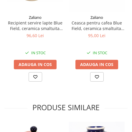
Zaliano
Zaliano
Recipient servire lapte Blue
Ceasca pentru cafea Blue
Field, ceramica smaltuita,
Field, ceramica smaltuita,
pictat manual, 250 ml
pictata manual, 350 ml
96,60 Lei
95,00 Lei
IN STOC
IN STOC
ADAUGA IN COS
ADAUGA IN COS
PRODUSE SIMILARE