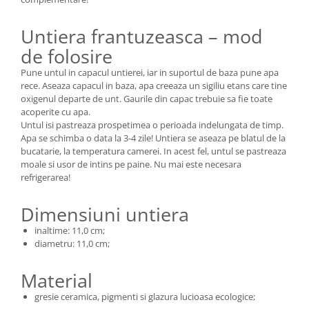
Untiera frantuzeasca – mod
de folosire
Pune untul in capacul untierei, iar in suportul de baza pune apa
rece. Aseaza capacul in baza, apa creeaza un sigiliu etans care tine
oxigenul departe de unt. Gaurile din capac trebuie sa fie toate
acoperite cu apa.
Untul isi pastreaza prospetimea o perioada indelungata de timp.
Apa se schimba o data la 3-4 zile! Untiera se aseaza pe blatul de la
bucatarie, la temperatura camerei. In acest fel, untul se pastreaza
moale si usor de intins pe paine. Nu mai este necesara
refrigerarea!
Dimensiuni untiera
inaltime: 11,0 cm;
diametru: 11,0 cm;
Material
gresie ceramica, pigmenti si glazura lucioasa ecologice;