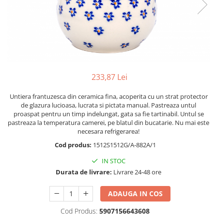
Boluri
Colectiile Flowers
Farfurii
Colectia Forget-me-nots
Colectia Basket of Blue
Recipiente depozitare
Colectii Artistice
Vaze
Colectiile Country
Accesorii decorative
233,87 Lei
Colectia Sweet Dreams
Accesorii masa
Colectia Leaf Bed
Untiera frantuzesca din ceramica fina, acoperita cu un strat protector
Baie
Colectia Autumn Garden
de glazura lucioasa, lucrata si pictata manual. Pastreaza untul
proaspat pentru un timp indelungat, gata sa fie tartinabil. Untul se
Colectia Little Flowers
pastreaza la temperatura camerei, pe blatul din bucatarie. Nu mai este
Colectia Berries
necesara refrigerarea!
Cod produs:
1512S1512G/A-882A/1
Colectia Butterfly Dance
IN STOC
Colectia Morning Sunrise
Durata de livrare:
Livrare 24-48 ore
Colectia Infinity
Colectia Morning Glory
ADAUGA IN COS
Colectia Blue Sea
Cod Produs:
5907156643608