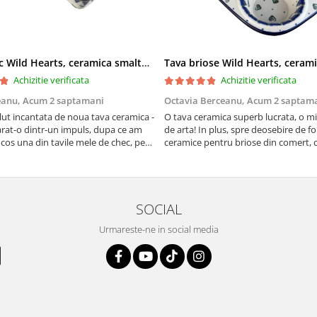
Tava chec Wild Hearts, ceramica smaltuita, pictata manual, 31,0 X 12,0 cm
Achizitie verificata
Achizitie verificata
eanu,
Acum 2 saptamani
Octavia Berceanu,
Acum 2 saptam
ut incantata de noua tava ceramica -
O tava ceramica superb lucrata, o m
at-o dintr-un impuls, dupa ce am
de arta! In plus, spre deosebire de f
 cos una din tavile mele de chec, pe
ceramice pentru briose din comert, 
au pete de rugina dupa spalare.
finala se desprinde mult mai usor de
 va scapa de aceasta neplacere, in
suprafata acestei tavi.
are frumoasa, o ...
SOCIAL
Urmareste-ne in social media