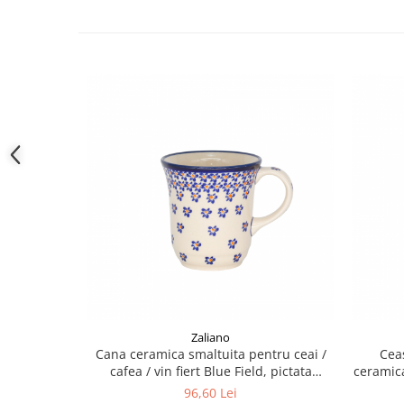
Zaliano
Cana ceramica smaltuita pentru ceai /
Cea
cafea / vin fiert Blue Field, pictata
ceramica
manual, 300 ml
96,60 Lei