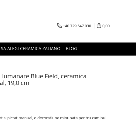
+40 729 547 030
0,00
 SA ALEGI CERAMICA ZALIANO
BLOG
u lumanare Blue Field, ceramica
al, 19,0 cm
rat si pictat manual, o decoratiune minunata pentru caminul