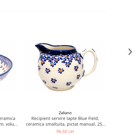
Zaliano
ceramica
Recipient servire lapte Blue Field,
Untier
cm, volum
ceramica smaltuita, pictat manual, 250
ceramica
ml
96,60 Lei