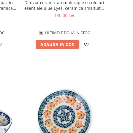
Difuzor ceramic aromoterapie cu uleiuri
apac in
Clopot
esentiale Blue Eyes, ceramica smaltuita,
ramica
ceramica s
pictata manual, 10,4 x 8,9 cm
 x 12,5cm
140,00 Lei
ULTIMELE DOUA IN STOC
OC
U
ADAUGA IN COS