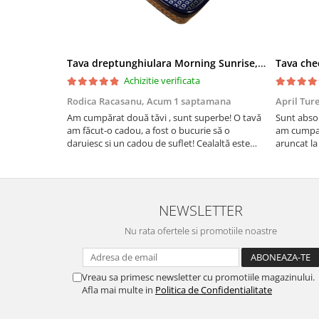
Tava dreptunghiulara Morning Sunrise, ceramica smaltuita, pictata manual, 27,0 X 32, 5 cm
Achizitie verificata
Rodica Racasanu,
Acum 1 saptamana
April Tur
Am cumpărat două tăvi , sunt superbe! O tavă
Sunt absol
am făcut-o cadou, a fost o bucurie să o
am cumpar
daruiesc si un cadou de suflet! Cealaltă este
aruncat la
pentru familia mea, este o plăcere să o folosim,
care apare
are viață. Vă mulțumesc!
Aceasta ma
plus este t
NEWSLETTER
Nu rata ofertele si promotiile noastre
Vreau sa primesc newsletter cu promotiile magazinului.
Afla mai multe in
Politica de Confidentialitate