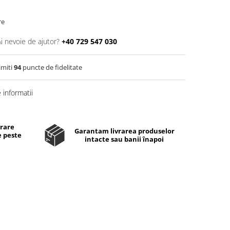
re
Ai nevoie de ajutor?
+40 729 547 030
imiti
94
puncte de fidelitate
informatii
vrare
Garantam livrarea produselor
e peste
intacte sau banii înapoi