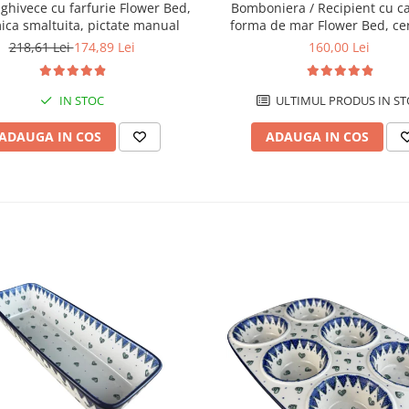
i ghivece cu farfurie Flower Bed,
Bomboniera / Recipient cu c
ica smaltuita, pictate manual
forma de mar Flower Bed, ce
smaltuita, pictat manual, 12,1
218,61 Lei
174,89 Lei
160,00 Lei
IN STOC
ULTIMUL PRODUS IN ST
ADAUGA IN COS
ADAUGA IN COS