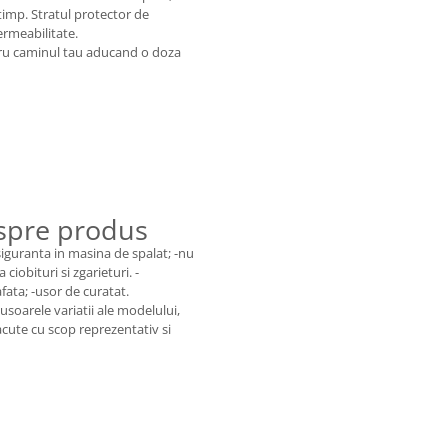
timp. Stratul protector de
ermeabilitate.
ntru caminul tau aducand o doza
espre produs
 siguranta in masina de spalat; -nu
ciobituri si zgarieturi. -
fata; -usor de curatat.
usoarele variatii ale modelului,
acute cu scop reprezentativ si