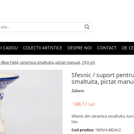
RI CADOU
COLECTII ARTISTICE
DESPRE NOI
CONTACT
DE CE
Blue Field, ceramica smaltuita, pictat manual, 19,0 cm
Sfesnic / suport pentr
smaltuita, pictat manu
Zaliano
188,11 Lei
Sfesnic din ceramica smaltuita, luc
tau.
Cod produs:
1805/A-882A/2