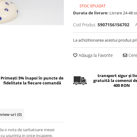
STOC EPUIZAT
Durata de livrare:
Livrare 24-48 o
Cod Produs:
5907156156702
La achizitionarea acestui produs pr
Adauga la Favorite
Cere 
transport sigur și li
Primești 5% înapoi în puncte de
gratuită la comenzi d
fidelitate la fiecare comandă
400 RON
eview-uri
(0)
a da o nota de sarbatoare mesei
cu usurinta in orice incapere,