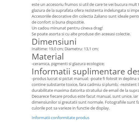
Colectia Wild Hearts
este un accesoriu frumos si util de care te vei bucura mult 
glazura de la suprafata ofera rezistenta indelungata si imp
Colectia Blue Spring
Accesoriile decorative din colectia Zaliano sunt ideale pe
de confort si buna dispozitie.
Un cadou minunat pentru cineva drag!
Se poate asorta si cu alte produse din aceeasi colectie.
Dimensiuni
Inaltime: 19,0 cm; Diametru: 13,1 cm;
Material
-ceramica, pigmenti si glazura ecologice;
Informatii suplimentare d
-produs lucrat si pictat manual; -poate fi folosit in deplina
contine substante toxice, fara cadmiu si plumb; -rezistent la 
durabilitate maxima datorita stratuilui de email de la supra
Deoarece fiecare produs este facut manual, sunt unice, iar 
dimensiunilor si greutatii sunt normale. Fotografiile sunt f
culorile pot sa varieze in functie de display.
Informatii conformitate produs