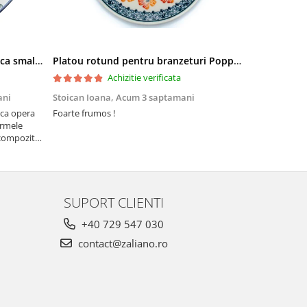
Tava briose Wild Hearts, ceramica smaltuita, pictata manual, 29,0 x 20.0 cm
Platou rotund pentru branzeturi Poppy Rain, ceramica smaltuita, pictat manual, 16,1 cm
Achizitie verificata
ani
Stoican Ioana,
Acum 3 saptamani
Stoican Ioa
ica opera
Foarte frumos !
Foarte, foart
ormele
să nu lipseas
compozitia
 pe
SUPORT CLIENTI
+40 729 547 030
contact@zaliano.ro