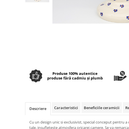
Boluri
Colectiile Flowers
Farfurii
Colectia Forget-me-nots
Colectia Basket of Blue
Recipiente depozitare
Colectii Artistice
Vaze
Colectiile Country
Accesorii decorative
Distribuie
pe
Colectia Sweet Dreams
Accesorii masa
Facebook
Colectia Leaf Bed
Baie
Colectia Autumn Garden
Colectia Little Flowers
Produse 100% autentice
Colectia Berries
produse fără cadmiu și plumb
Colectia Butterfly Dance
Colectia Morning Sunrise
Colectia Infinity
Caracteristici
Beneficiile ceramicii
R
Descriere
Colectia Morning Glory
Cu un design unic si exclusivist, special conceput pentru 
Colectia Blue Sea
tale, insufleteste atmosfera oricarei camere. Se va remarca 