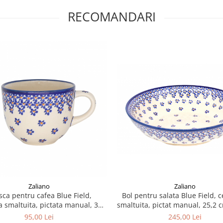
RECOMANDARI
Zaliano
Zaliano
sca pentru cafea Blue Field,
Bol pentru salata Blue Field, 
 smaltuita, pictata manual, 350
smaltuita, pictat manual, 25,2 
ml
1,4 L
95,00 Lei
245,00 Lei