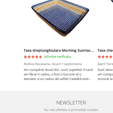
Tava dreptunghiulara Morning Sunrise, ceramica smaltuita, pictata manual, 27,0 X 32, 5 cm
Achizitie verificata
Rodica Racasanu,
Acum 1 saptamana
April Tur
Am cumpărat două tăvi , sunt superbe! O tavă
Sunt absol
am făcut-o cadou, a fost o bucurie să o
am cumpar
daruiesc si un cadou de suflet! Cealaltă este
aruncat la
pentru familia mea, este o plăcere să o folosim,
care apare
are viață. Vă mulțumesc!
Aceasta ma
plus este t
NEWSLETTER
Nu rata ofertele si promotiile noastre