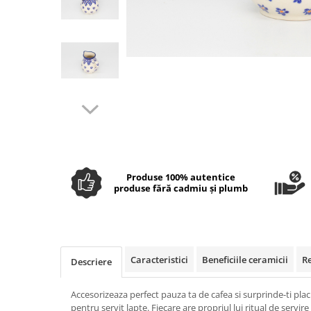
Boluri
Colectiile Flowers
Farfurii
Colectia Forget-me-nots
Colectia Basket of Blue
Recipiente depozitare
Colectii Artistice
Vaze
Colectiile Country
Accesorii decorative
Colectia Sweet Dreams
Accesorii masa
Distribuie
Colectia Leaf Bed
pe
Baie
Colectia Autumn Garden
Facebook
Colectia Little Flowers
Produse 100% autentice
Colectia Berries
produse fără cadmiu și plumb
Colectia Butterfly Dance
Colectia Morning Sunrise
Colectia Infinity
Caracteristici
Beneficiile ceramicii
R
Descriere
Colectia Morning Glory
Accesorizeaza perfect pauza ta de cafea si surprinde-ti placu
Colectia Blue Sea
pentru servit lapte. Fiecare are propriul lui ritual de servire a