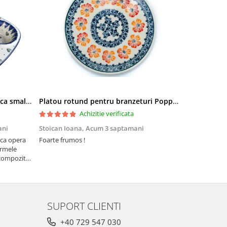
Tava briose Wild Hearts, ceramica smaltuita, pictata manual, 29,0 x 20.0 cm
Platou rotund pentru branzeturi Poppy Rain, ceramica smaltuita, pictat manual, 16,1 cm
Achizitie verificata
ani
Stoican Ioana,
Acum 3 saptamani
Stoican Ioa
ica opera
Foarte frumos !
Foarte, foart
ormele
să nu lipseas
compozitia
 pe
SUPORT CLIENTI
+40 729 547 030