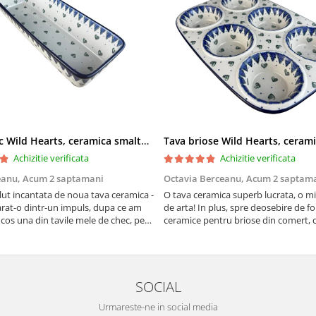
Tava chec Wild Hearts, ceramica smaltuita, pictata manual, 31,0 X 12,0 cm
Achizitie verificata
Achizitie verificata
eanu,
Acum 2 saptamani
Octavia Berceanu,
Acum 2 saptam
ut incantata de noua tava ceramica -
O tava ceramica superb lucrata, o m
at-o dintr-un impuls, dupa ce am
de arta! In plus, spre deosebire de f
 cos una din tavile mele de chec, pe
ceramice pentru briose din comert, 
au pete de rugina dupa spalare.
finala se desprinde mult mai usor de
 va scapa de aceasta neplacere, in
suprafata acestei tavi.
are frumoasa, o ...
SOCIAL
Urmareste-ne in social media