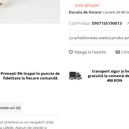
STOC EPUIZAT
Durata de livrare:
Livrare 24-48 o
Cod Produs:
5907155190813
La achizitionarea acestui produs pr
Adauga la Favorite
Cere 
transport sigur și li
Primești 5% înapoi în puncte de
gratuită la comenzi d
fidelitate la fiecare comandă
400 RON
eview-uri
(0)
t prietenii cu un recipient stilat
 cafelei. Alaturi de cestile si