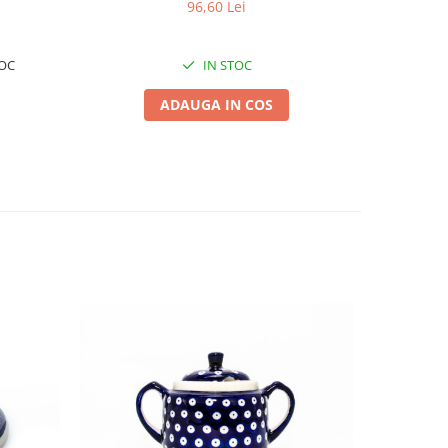
ml
96,60 Lei
OC
IN STOC
ADAUGA IN COS