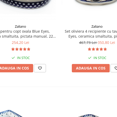
Zaliano
Zaliano
 pentru copt ovala Blue Eyes,
Set oliviera 4 recipiente cu ta
 smaltuita, pictata manual, 22,0
Eyes, ceramica smaltuita, p
x 31,0 cm, volum 1,6 L
manual, 22,6/18,4 x 15,0
254,20 Lei
467,73 Lei
350,80 Lei
IN STOC
IN STOC
ADAUGA IN COS
ADAUGA IN COS