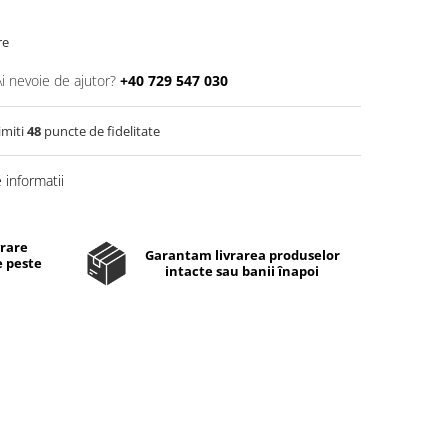
re
Ai nevoie de ajutor?
+40 729 547 030
imiti
48
puncte de fidelitate
informatii
vrare
Garantam livrarea produselor
e peste
intacte sau banii înapoi