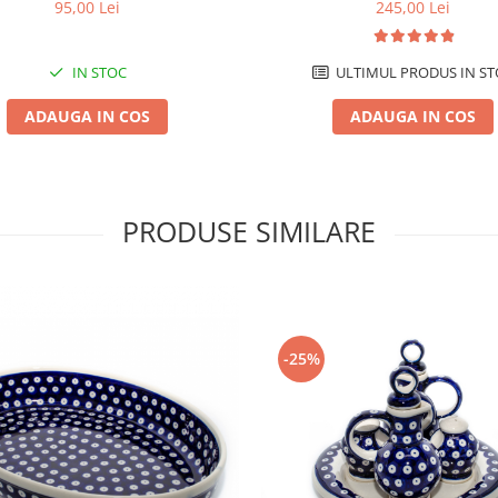
ml
1,4 L
95,00 Lei
245,00 Lei
IN STOC
ULTIMUL PRODUS IN ST
ADAUGA IN COS
ADAUGA IN COS
PRODUSE SIMILARE
-25%