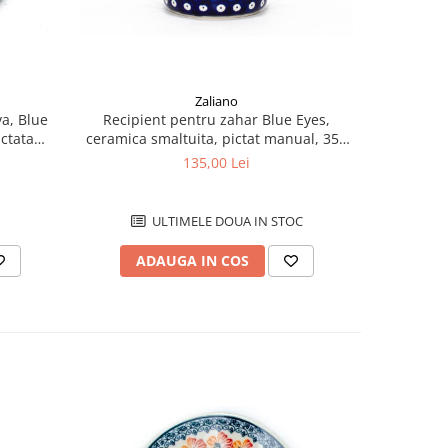
Zaliano
va, Blue
Recipient pentru zahar Blue Eyes,
Cana pent
ictata
ceramica smaltuita, pictat manual, 350
smaltui
 cm
ml
135,00 Lei
ULTIMELE DOUA IN STOC
ADAUGA IN COS
AD