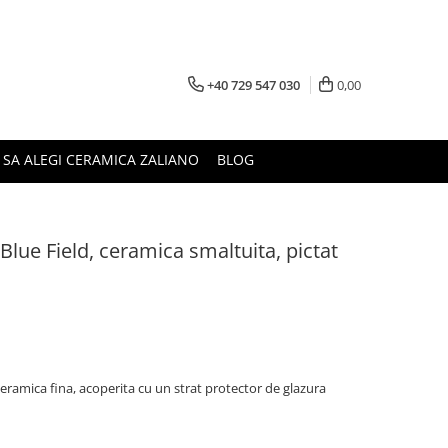
+40 729 547 030
0,00
 SA ALEGI CERAMICA ZALIANO
BLOG
 Blue Field, ceramica smaltuita, pictat
ceramica fina, acoperita cu un strat protector de glazura