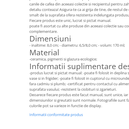
Colectia Wild Hearts
canile de cafea din aceeasi colectie si recipientul pentru zah
detaliu conteaza! Asigura-te ca ai grija de tine, de restul 
Colectia Blue Spring
smalt de la suprafata ofera rezistenta indelungata produs
Fiecare produs este unic, lucrat si pictat manual.
poate fi asortat cu alte produse din aceeasi colectie sau 
complementare.
Dimensiuni
- inaltime: 8,0 cm; - diametru: 6,5/8,0 cm; - volum: 170 ml;
Material
-ceramica, pigmenti si glazura ecologice;
Informatii suplimentare d
-produs lucrat si pictat manual: -poate fi folosit in deplina
vase si in frigider; -poate fi folosit in cuptorul cu microun
fara cadmiu si plumb; -certificat pentru contactul cu alime
suprafata vasului; -rezistent la ciobituri si zgarieturi.
Deoarece fiecare produs este facut manual, sunt unice, iar 
dimensiunilor si greutatii sunt normale. Fotografiile sunt f
culorile pot sa varieze in functie de display.
Informatii conformitate produs