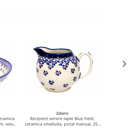
Zaliano
ceramica
Recipient servire lapte Blue Field,
Untier
cm, volum
ceramica smaltuita, pictat manual, 250
ceramica