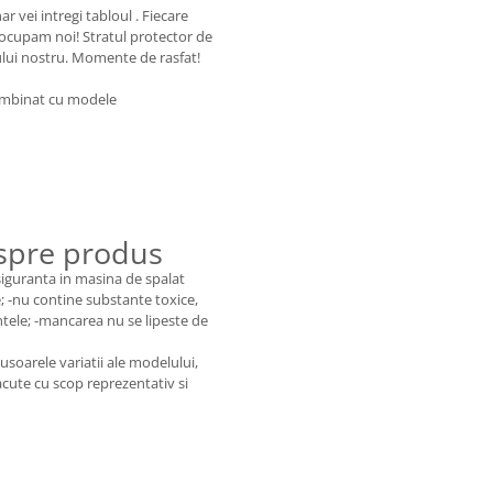
ar vei intregi tabloul . Fiecare
de ocupam noi! Stratul protector de
ului nostru. Momente de rasfat!
combinat cu modele
espre produs
 siguranta in masina de spalat
de; -nu contine substante toxice,
ntele; -mancarea nu se lipeste de
usoarele variatii ale modelului,
acute cu scop reprezentativ si