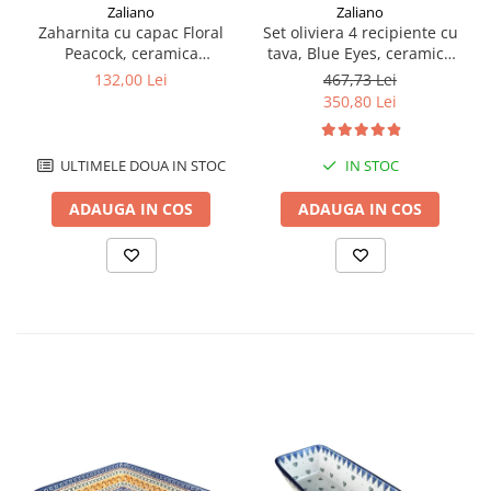
Zaliano
Zaliano
Zaharnita cu capac Floral
Set oliviera 4 recipiente cu
Peacock, ceramica
tava, Blue Eyes, ceramica
smaltuita, pictat manual,
smaltuita, pictata manual,
132,00 Lei
467,73 Lei
200 ml
22,6/18,4 x 15,0 cm
350,80 Lei
ULTIMELE DOUA IN STOC
IN STOC
ADAUGA IN COS
ADAUGA IN COS