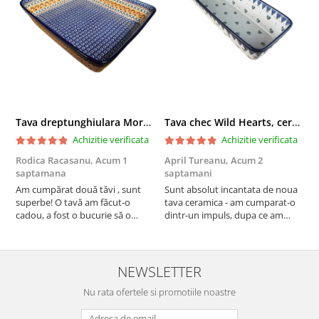
Tava dreptunghiulara Morning Sunrise, ceramica smaltuita, pictata manual, 27,0 X 32, 5 cm
Tava chec Wild Hearts, ceramica smaltuita, pictata manual, 31,0 X 12,0 cm
Achizitie verificata
Achizitie verificata
Rodica Racasanu,
Acum 1
April Tureanu,
Acum 2
O
saptamana
saptamani
s
Am cumpărat două tăvi , sunt
Sunt absolut incantata de noua
O
superbe! O tavă am făcut-o
tava ceramica - am cumparat-o
o
cadou, a fost o bucurie să o
dintr-un impuls, dupa ce am
s
daruiesc si un cadou de suflet!
aruncat la cos una din tavile
c
Cealaltă este pentru familia mea,
mele de chec, pe care apareau
c
este o plăcere să o folosim, are
pete de rugina dupa spalare.
d
viață. Vă mulțumesc!
Aceasta ma va scapa de aceasta
s
NEWSLETTER
neplacere, in plus este tare
Nu rata ofertele si promotiile noastre
frumoasa, o ...