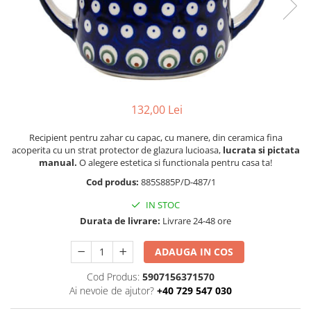
Boluri
Colectiile Flowers
Farfurii
Colectia Forget-me-nots
Colectia Basket of Blue
Recipiente depozitare
Colectii Artistice
Vaze
Colectiile Country
Accesorii decorative
132,00 Lei
Colectia Sweet Dreams
Accesorii masa
Colectia Leaf Bed
Recipient pentru zahar cu capac, cu manere, din ceramica fina
Baie
Colectia Autumn Garden
acoperita cu un strat protector de glazura lucioasa,
lucrata si pictata
manual.
O alegere estetica si functionala pentru casa ta!
Colectia Little Flowers
Cod produs:
885S885P/D-487/1
Colectia Berries
IN STOC
Colectia Butterfly Dance
Durata de livrare:
Livrare 24-48 ore
Colectia Morning Sunrise
ADAUGA IN COS
Colectia Infinity
Colectia Morning Glory
Cod Produs:
5907156371570
Ai nevoie de ajutor?
+40 729 547 030
Colectia Blue Sea