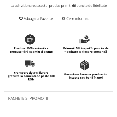
Colectia Wild Hearts
La achizitionarea acestui produs primiti
66
puncte de fidelitate
Colectia Blue Spring
Adauga la Favorite
Cere informatii
Produse 100% autentice
Primești 5% înapoi în puncte de
produse fără cadmiu și plumb
fidelitate la fiecare comandă
transport sigur și livrare
Garantam livrarea produselor
gratuită la comenzi de peste 400
intacte sau banii înapoi
RON
PACHETE SI PROMOTII