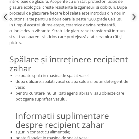
într-o baie de glazură. Acoperite cu un stat protector lucios de
glazură ecologică, crește rezistența la zgârieturi și ciobituri. Dupa
procesul de glazurare fiecare bol salata este introdus din nou in
cuptor si arse pentru a doua oara la peste 1200 grade Celsius.
În timpul acestei ultime etape, ceramica devine rezistentă,
culorile devin vibrante. Stratul de glazura se transformă într-un
strat transparent si sticlos care protejează atat ceramica cât și
pictura.
Spălare și întreținere recipient
zahar
se poate spala in masina de spalat vase!
dupa utilizare, spalati vasul cu apa calda si putin detergent de
vase;
pentru curatare, nu utilizati agenti abrazivi sau obiecte care
pot zgaria suprafata vasului;
Informatii suplimentare
despre recipient zahar
sigur in contact cu alimentele;
poate fi spalat in masina de spalat vase;