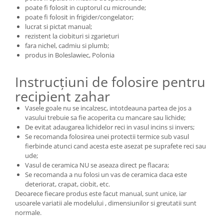
poate fi folosit in cuptorul cu microunde;
poate fi folosit in frigider/congelator;
lucrat si pictat manual;
rezistent la ciobituri si zgarieturi
fara nichel, cadmiu si plumb;
produs in Boleslawiec, Polonia
Instrucțiuni de folosire pentru
recipient zahar
Vasele goale nu se incalzesc, intotdeauna partea de jos a
vasului trebuie sa fie acoperita cu mancare sau lichide;
De evitat adaugarea lichidelor reci in vasul incins si invers;
Se recomanda folosirea unei protectii termice sub vasul
fierbinde atunci cand acesta este asezat pe suprafete reci sau
ude;
Vasul de ceramica NU se aseaza direct pe flacara;
Se recomanda a nu folosi un vas de ceramica daca este
deteriorat, crapat, ciobit, etc.
Deoarece fiecare produs este facut manual, sunt unice, iar
usoarele variatii ale modelului , dimensiunilor si greutatii sunt
normale.