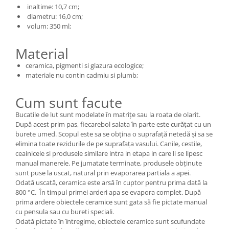
inaltime: 10,7 cm;
diametru: 16,0 cm;
volum: 350 ml;
Material
ceramica, pigmenti si glazura ecologice;
materiale nu contin cadmiu si plumb;
Cum sunt facute
Bucatile de lut sunt modelate în matrițe sau la roata de olarit.
După acest prim pas, fiecarebol salata în parte este curățat cu un
burete umed. Scopul este sa se obțina o suprafață netedă și sa se
elimina toate rezidurile de pe suprafața vasului. Canile, cestile,
ceainicele si produsele similare intra in etapa in care li se lipesc
manual manerele. Pe jumatate terminate, produsele obținute
sunt puse la uscat, natural prin evaporarea partiala a apei.
Odată uscată, ceramica este arsă în cuptor pentru prima dată la
800 °C. În timpul primei arderi apa se evapora complet. După
prima ardere obiectele ceramice sunt gata să fie pictate manual
cu pensula sau cu bureti speciali.
Odată pictate în întregime, obiectele ceramice sunt scufundate