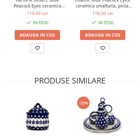
Peacock Eyes ceramica
ceramica smaltuita, pictat
smaltuita, dreptunghiulara,
manual, 1 L
116,93 Lei
178,00 Lei
intinsa , pictata manual,
IN STOC
IN STOC
22,0 x 15,0 cm
ADAUGA IN COS
ADAUGA IN COS
PRODUSE SIMILARE
-25%