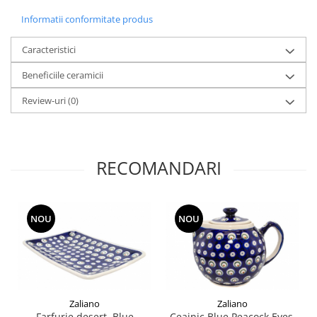
Informatii conformitate produs
Caracteristici
Beneficiile ceramicii
Review-uri
(0)
RECOMANDARI
NOU
NOU
Zaliano
Zaliano
Farfurie desert, Blue
Ceainic Blue Peacock Eyes,