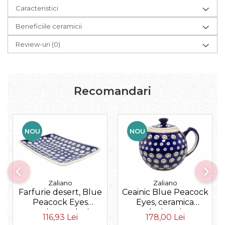
Caracteristici
Beneficiile ceramicii
Review-uri
(0)
Recomandari
NOU
NOU
Zaliano
Zaliano
Farfurie desert, Blue
Ceainic Blue Peacock
Peacock Eyes
Eyes, ceramica
ceramica smaltuita,
smaltuita, pictat
116,93 Lei
178,00 Lei
dreptunghiulara,
manual, 1 L