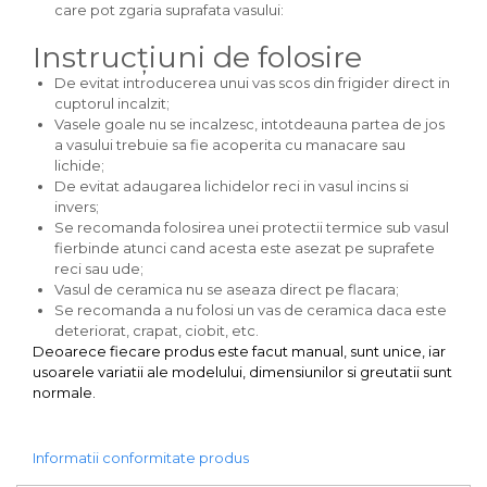
care pot zgaria suprafata vasului:
Instrucțiuni de folosire
De evitat introducerea unui vas scos din frigider direct in
cuptorul incalzit;
Vasele goale nu se incalzesc, intotdeauna partea de jos
a vasului trebuie sa fie acoperita cu manacare sau
lichide;
De evitat adaugarea lichidelor reci in vasul incins si
invers;
Se recomanda folosirea unei protectii termice sub vasul
fierbinde atunci cand acesta este asezat pe suprafete
reci sau ude;
Vasul de ceramica nu se aseaza direct pe flacara;
Se recomanda a nu folosi un vas de ceramica daca este
deteriorat, crapat, ciobit, etc.
Deoarece fiecare produs este facut manual, sunt unice, iar
usoarele variatii ale modelului, dimensiunilor si greutatii sunt
normale.
Informatii conformitate produs