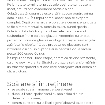
Pe jumatate terminate, produsele obținute sunt puse la
uscat, natural prin evaporarea partiala a apei.
Odată uscată, ceramica este arsă în cuptor pentru prima
dată la 800 °C. În timpul primei arderi apa se evapora
complet. După prima ardere obiectele ceramice sunt gata
să fie pictate manual cu pensula sau cu bureti speciali.
Odată pictate în întregime, obiectele ceramice sunt
scufundate într-o baie de glazură. Acoperite cu un stat
protector lucios de glazură ecologică, crește rezistența la
zgârieturi și ciobituri. Dupa procesul de glazurare sunt
introduse din nou in cuptor si arse pentru a doua oara la
peste 1200 grade Celsius.
În timpul acestei ultime etape, ceramica devine rezistentă,
culorile devin vibrante. Stratul de glazura se transformă într-
un strat transparent si sticlos care protejează atat ceramica
cât și pictura.
Spălare și întreținere
se poate spala in masina de spalat vase!
dupa utilizare, spalati vasul cu apa calda si putin
detergent de vase;
pentru curatare, nu utilizati agenti abrazivi sau obiecte