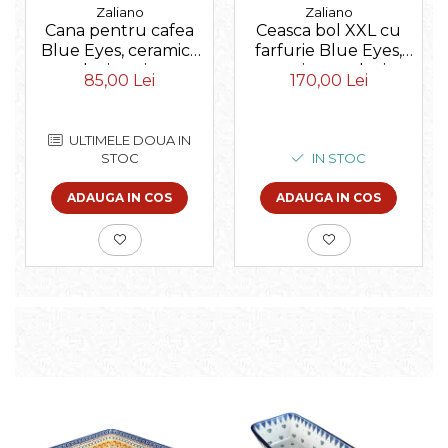
Zaliano
Zaliano
Cana pentru cafea
Ceasca bol XXL cu
Blue Eyes, ceramica
farfurie Blue Eyes,
smaltuita, pictata
ceramica smaltuita,
85,00 Lei
170,00 Lei
manual, 350 ml
pictata manual, 500
ml
ULTIMELE DOUA IN
STOC
IN STOC
ADAUGA IN COS
ADAUGA IN COS