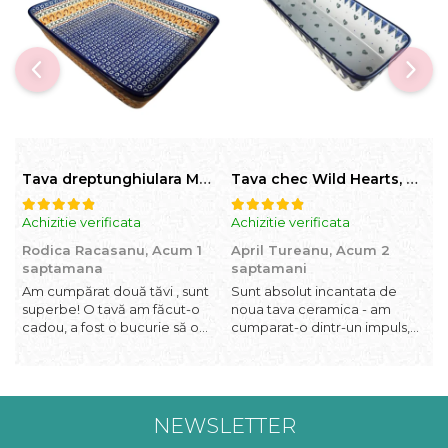
Tava dreptunghiulara Morning Sunrise, ceramica smaltuita, pictata manual, 27,0 X 32, 5 cm
Tava chec Wild Hearts, ceramica smaltuita, pictata manual, 31,0 X 12,0 cm
Achizitie verificata
Achizitie verificata
A
Rodica Racasanu,
Acum 1
April Tureanu,
Acum 2
O
saptamana
saptamani
Am cumpărat două tăvi , sunt
Sunt absolut incantata de
O
superbe! O tavă am făcut-o
noua tava ceramica - am
l
cadou, a fost o bucurie să o
cumparat-o dintr-un impuls,
I
daruiesc si un cadou de suflet!
dupa ce am aruncat la cos
f
Cealaltă este pentru familia
una din tavile mele de chec,
b
mea, este o plăcere să o
pe care apareau pete de
c
folosim, are viață. Vă
rugina dupa spalare. Aceasta
d
mulțumesc!
ma va scapa de aceasta
p
NEWSLETTER
neplacere, in plus este tare