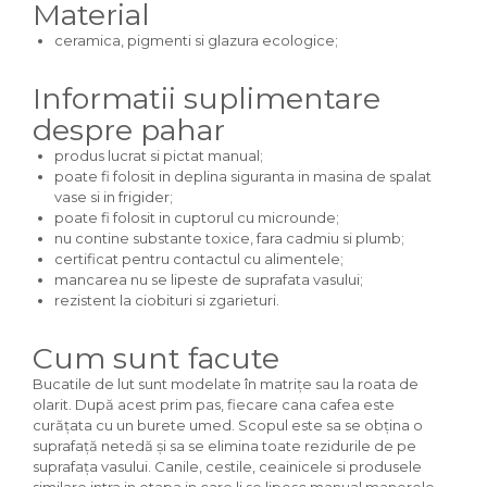
Material
ceramica, pigmenti si glazura ecologice;
Informatii suplimentare
despre pahar
produs lucrat si pictat manual;
poate fi folosit in deplina siguranta in masina de spalat
vase si in frigider;
poate fi folosit in cuptorul cu microunde;
nu contine substante toxice, fara cadmiu si plumb;
certificat pentru contactul cu alimentele;
mancarea nu se lipeste de suprafata vasului;
rezistent la ciobituri si zgarieturi.
Cum sunt facute
Bucatile de lut sunt modelate în matrițe sau la roata de
olarit. După acest prim pas, fiecare cana cafea este
curățata cu un burete umed. Scopul este sa se obțina o
suprafață netedă și sa se elimina toate rezidurile de pe
suprafața vasului. Canile, cestile, ceainicele si produsele
similare intra in etapa in care li se lipesc manual manerele.