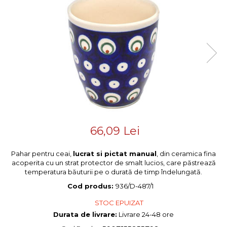
Colectiile Flowers
Boluri
Colectia Forget-me-nots
Farfurii
Colectia Basket of Blue
Recipiente depozitare
Colectii Artistice
Vaze
Colectiile Country
Accesorii decorative
Colectia Sweet Dreams
Colectia Leaf Bed
Accesorii masa
Colectia Autumn Garden
Baie
Colectia Little Flowers
Colectia Berries
66,09 Lei
Colectia Butterfly Dance
Pahar pentru ceai,
lucrat si pictat manual
, din ceramica fina
Colectia Morning Sunrise
acoperita cu un strat protector de smalt lucios, care păstrează
Colectia Infinity
temperatura băuturii pe o durată de timp îndelungată.
Cod produs:
936/D-487/1
Colectia Morning Glory
Colectia Blue Sea
STOC EPUIZAT
Durata de livrare:
Livrare 24-48 ore
Colectia Wild Hearts