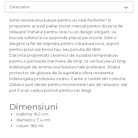
Descriere
Simți nevoia unui pauze pentru un ceai fierbinte? Iti
propunem aceast pahar pictat manual pentru doza ta de
relaxare! Paharul pentru ceai cu un design elegant, va
bucura sufletul si va surprinde placut pe oricine. Este o
alegere la fel de inspirata pentru o bautura rece, suport
pentru pixuri pe biroul tau, sau periuta de dinti.
Datorita proprietatii ceramicii de a pastra temperatura
pentru o perioada mai mare de timp, te vei bucura un timp
indelungat de aroma unui bauturii tale preferate. Stratul
protector de glazura de la suprafata ofera rezistenta
indelungata produsului nostru. Canile si cestile din colectia
Zaliano sunt ideale pentru momentele tale de relaxare, dar
pot fi și un cadou potrivit pentru cei dragi.
Dimensiuni
inaltime: 8,0 cm;
diametru: 7, 4 cm;
volum: 180 ml;