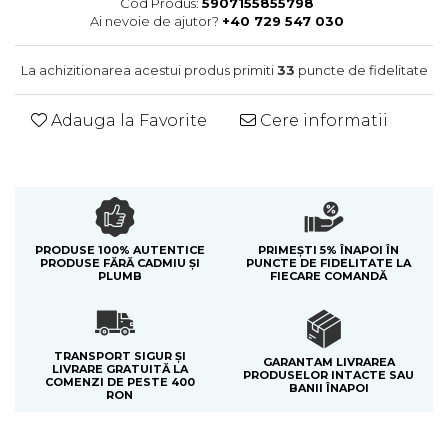
Cod Produs:
5907155855798
Colectia Blue Spring
Ai nevoie de ajutor?
+40 729 547 030
La achizitionarea acestui produs primiti
33
puncte de fidelitate
Adauga la Favorite
Cere informatii
PRODUSE 100% AUTENTICE
PRIMEȘTI 5% ÎNAPOI ÎN
PRODUSE FĂRĂ CADMIU ȘI
PUNCTE DE FIDELITATE LA
PLUMB
FIECARE COMANDĂ
TRANSPORT SIGUR ȘI
GARANTAM LIVRAREA
LIVRARE GRATUITĂ LA
PRODUSELOR INTACTE SAU
COMENZI DE PESTE 400
BANII ÎNAPOI
RON