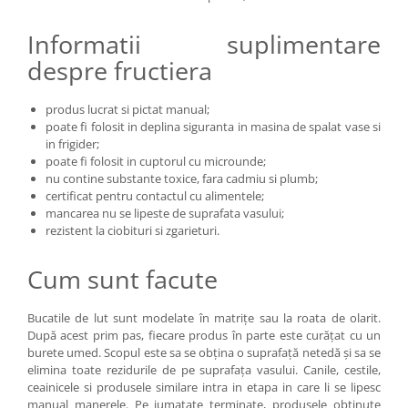
Informatii suplimentare
despre fructiera
produs lucrat si pictat manual;
poate fi folosit in deplina siguranta in masina de spalat vase si
in frigider;
poate fi folosit in cuptorul cu microunde;
nu contine substante toxice, fara cadmiu si plumb;
certificat pentru contactul cu alimentele;
mancarea nu se lipeste de suprafata vasului;
rezistent la ciobituri si zgarieturi.
Cum sunt facute
Bucatile de lut sunt modelate în matrițe sau la roata de olarit.
După acest prim pas, fiecare produs în parte este curățat cu un
burete umed. Scopul este sa se obțina o suprafață netedă și sa se
elimina toate rezidurile de pe suprafața vasului. Canile, cestile,
ceainicele si produsele similare intra in etapa in care li se lipesc
manual manerele. Pe jumatate terminate, produsele obținute