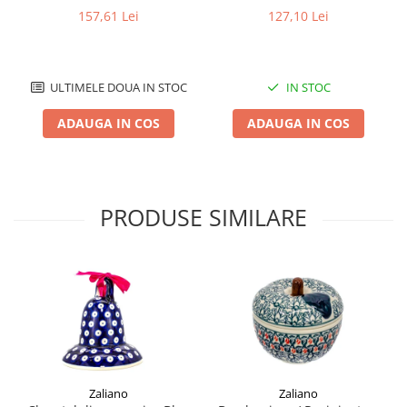
impermeabila, pictata
smaltuita, pictat manual,
157,61 Lei
127,10 Lei
manual, 17,0 cm
400 ml
ULTIMELE DOUA IN STOC
IN STOC
ADAUGA IN COS
ADAUGA IN COS
PRODUSE SIMILARE
Zaliano
Zaliano