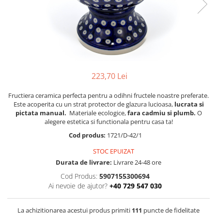
Boluri
Colectiile Flowers
Farfurii
Colectia Forget-me-nots
Colectia Basket of Blue
Recipiente depozitare
Colectii Artistice
Vaze
Colectiile Country
Accesorii decorative
223,70 Lei
Colectia Sweet Dreams
Accesorii masa
Colectia Leaf Bed
Fructiera ceramica perfecta pentru a odihni fructele noastre preferate.
Baie
Colectia Autumn Garden
Este acoperita cu un strat protector de glazura lucioasa,
lucrata si
pictata manual.
Materiale ecologice,
fara cadmiu si plumb.
O
Colectia Little Flowers
alegere estetica si functionala pentru casa ta!
Colectia Berries
Cod produs:
1721/D-42/1
Colectia Butterfly Dance
STOC EPUIZAT
Colectia Morning Sunrise
Durata de livrare:
Livrare 24-48 ore
Cod Produs:
5907155300694
Colectia Infinity
Ai nevoie de ajutor?
+40 729 547 030
Colectia Morning Glory
Colectia Blue Sea
La achizitionarea acestui produs primiti
111
puncte de fidelitate