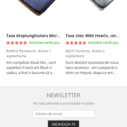
Tava dreptunghiulara Morning Sunrise, ceramica smaltuita, pictata manual, 27,0 X 32, 5 cm
Tava chec Wild Hearts, ceramica smaltuita, pictata manual, 31,0 X 12,0 cm
Achizitie verificata
Achizitie verificata
Rodica Racasanu,
Acum 1
April Tureanu,
Acum 2
O
saptamana
saptamani
s
Am cumpărat două tăvi , sunt
Sunt absolut incantata de noua
O
superbe! O tavă am făcut-o
tava ceramica - am cumparat-o
o
cadou, a fost o bucurie să o
dintr-un impuls, dupa ce am
s
daruiesc si un cadou de suflet!
aruncat la cos una din tavile
c
Cealaltă este pentru familia mea,
mele de chec, pe care apareau
c
este o plăcere să o folosim, are
pete de rugina dupa spalare.
d
viață. Vă mulțumesc!
Aceasta ma va scapa de aceasta
s
NEWSLETTER
neplacere, in plus este tare
Nu rata ofertele si promotiile noastre
frumoasa, o ...