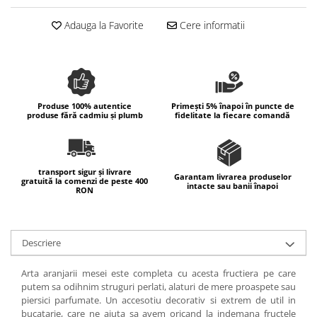
Colectia Wild Hearts
Adauga la Favorite
Cere informatii
Colectia Blue Spring
Produse 100% autentice
Primești 5% înapoi în puncte de
produse fără cadmiu și plumb
fidelitate la fiecare comandă
transport sigur și livrare
Garantam livrarea produselor
gratuită la comenzi de peste 400
intacte sau banii înapoi
RON
Descriere
Arta aranjarii mesei este completa cu acesta fructiera pe care
putem sa odihnim struguri perlati, alaturi de mere proaspete sau
piersici parfumate. Un accesotiu decorativ si extrem de util in
bucatarie, care ne ajuta sa avem oricand la indemana fructele