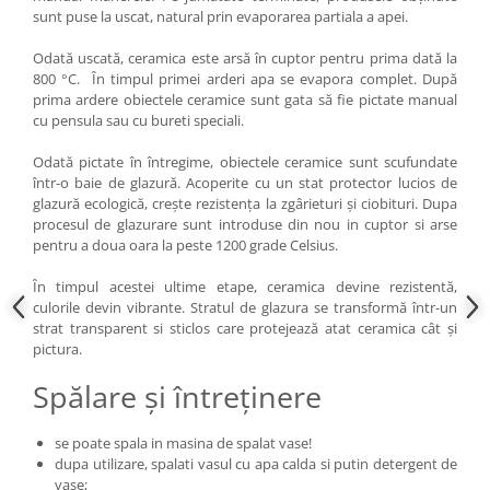
sunt puse la uscat, natural prin evaporarea partiala a apei.
Odată uscată, ceramica este arsă în cuptor pentru prima dată la
800 °C. În timpul primei arderi apa se evapora complet. După
prima ardere obiectele ceramice sunt gata să fie pictate manual
cu pensula sau cu bureti speciali.
Odată pictate în întregime, obiectele ceramice sunt scufundate
într-o baie de glazură. Acoperite cu un stat protector lucios de
glazură ecologică, crește rezistența la zgârieturi și ciobituri. Dupa
procesul de glazurare sunt introduse din nou in cuptor si arse
pentru a doua oara la peste 1200 grade Celsius.
În timpul acestei ultime etape, ceramica devine rezistentă,
culorile devin vibrante. Stratul de glazura se transformă într-un
strat transparent si sticlos care protejează atat ceramica cât și
pictura.
Spălare și întreținere
se poate spala in masina de spalat vase!
dupa utilizare, spalati vasul cu apa calda si putin detergent de
vase;