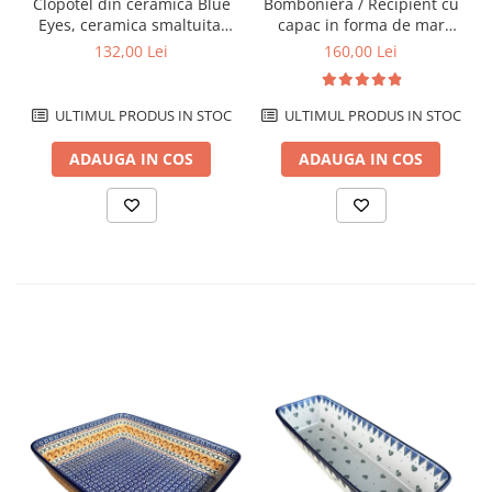
Clopotel din ceramica Blue
Bomboniera / Recipient cu
Eyes, ceramica smaltuita,
capac in forma de mar
pictata manual, 11,4 cm
Flower Bed, ceramica
132,00 Lei
160,00 Lei
smaltuita, pictat manual,
12,1 x 12,5cm
ULTIMUL PRODUS IN STOC
ULTIMUL PRODUS IN STOC
ADAUGA IN COS
ADAUGA IN COS