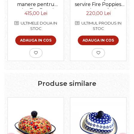
manere pentru
servire Fire Poppies,
servire Fire Poppies,
ceramica smaltuita,
415,00 Lei
220,00 Lei
ceramica smaltuita,
pictat manual, 16,8 x
pictat manual, 28,5 /
27,3 cm
ULTIMELE DOUA IN
ULTIMUL PRODUS IN
33,0 cm
STOC
STOC
ADAUGA IN COS
ADAUGA IN COS
Produse similare