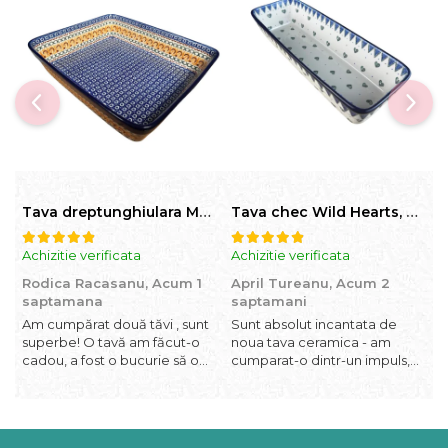
Tava dreptunghiulara Morning Sunrise, ceramica smaltuita, pictata manual, 27,0 X 32, 5 cm
Tava chec Wild Hearts, ceramica smaltuita, pictata manual, 31,0 X 12,0 cm
Achizitie verificata
Achizitie verificata
A
Rodica Racasanu,
Acum 1
April Tureanu,
Acum 2
O
saptamana
saptamani
Am cumpărat două tăvi , sunt
Sunt absolut incantata de
O
superbe! O tavă am făcut-o
noua tava ceramica - am
l
cadou, a fost o bucurie să o
cumparat-o dintr-un impuls,
I
daruiesc si un cadou de suflet!
dupa ce am aruncat la cos
f
Cealaltă este pentru familia
una din tavile mele de chec,
b
mea, este o plăcere să o
pe care apareau pete de
c
folosim, are viață. Vă
rugina dupa spalare. Aceasta
d