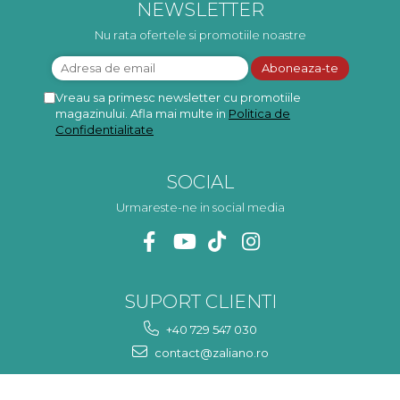
mulțumesc!
ma va scapa de aceasta
p
NEWSLETTER
neplacere, in plus este tare
frumoasa, o ...
Nu rata ofertele si promotiile noastre
Vreau sa primesc newsletter cu promotiile
magazinului. Afla mai multe in
Politica de
Confidentialitate
SOCIAL
Urmareste-ne in social media
SUPORT CLIENTI
+40 729 547 030
contact@zaliano.ro