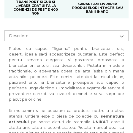
TRANSPORT SIGUR ȘI
GARANTAM LIVRAREA
LIVRARE GRATUITĂ LA
PRODUSELOR INTACTE SAU
COMENZI DE PESTE 400
BANII ÎNAPOI
RON
Descriere
Platou cu capac "figurina" pentru branzeturi, unt,
desert, ideala sa-ti accesorizeze bucataria. Este perfect
pentru servirea eleganta si pastrarea proaspata a
branzeturilor, untului, sau deserturilor. Pictata in modele
traditionale, o adevarata opera de arta iesita din mana
artizanilor polonezi. Este centrul atentiei la micul dejun,
pastrand untul si branzeturile proaspete sub capac o
perioada lunga de timp. O modalitate eleganta de servire si
prezentare care iti va inveseli diminetile si va surprinde
placut pe oricine.
Iti multumim si ne bucuram ca produsul nostru ti-a atras
atentia! Untiera este o piesa de colectie cu
semnatura
artistului
pe spate alaturi de stampila
UNIKAT
care ii
atesta unicitatea si autenticitatea. Pictata manual doar cu