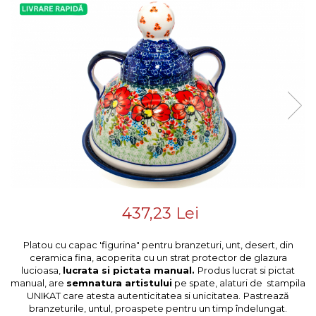
Colectiile Flowers
Boluri
Colectia Forget-me-nots
Farfurii
Colectia Basket of Blue
Recipiente depozitare
Colectii Artistice
Vaze
Colectiile Country
Accesorii decorative
Colectia Sweet Dreams
Colectia Leaf Bed
Accesorii masa
Colectia Autumn Garden
Baie
Colectia Little Flowers
Colectia Berries
Colectia Butterfly Dance
437,23 Lei
Colectia Morning Sunrise
Colectia Infinity
Platou cu capac 'figurina" pentru branzeturi, unt, desert, din
ceramica fina, acoperita cu un strat protector de glazura
Colectia Morning Glory
lucioasa,
lucrata si pictata manual.
Produs lucrat si pictat
Colectia Blue Sea
manual, are
semnatura artistului
pe spate, alaturi de stampila
UNIKAT care atesta autenticitatea si unicitatea.
Pastrează
Colectia Wild Hearts
branzeturile, untul, proaspete pentru un timp îndelungat.