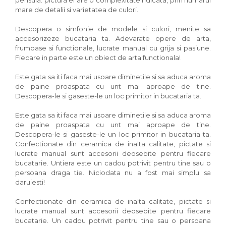
pensula. pictura ei are o complexitate ridicata, prin numarul
mare de detalii si varietatea de culori.
Descopera o simfonie de modele si culori, menite sa
accesorizeze bucataria ta. Adevarate opere de arta,
frumoase si functionale, lucrate manual cu grija si pasiune.
Fiecare in parte este un obiect de arta functionala!
Este gata sa iti faca mai usoare diminetile si sa aduca aroma
de paine proaspata cu unt mai aproape de tine.
Descopera-le si gaseste-le un loc primitor in bucataria ta.
Este gata sa iti faca mai usoare diminetile si sa aduca aroma
de paine proaspata cu unt mai aproape de tine.
Descopera-le si gaseste-le un loc primitor in bucataria ta.
Confectionate din ceramica de inalta calitate, pictate si
lucrate manual sunt accesorii deosebite pentru fiecare
bucatarie. Untiera este un cadou potrivit pentru tine sau o
persoana draga tie. Niciodata nu a fost mai simplu sa
daruiesti!
Confectionate din ceramica de inalta calitate, pictate si
lucrate manual sunt accesorii deosebite pentru fiecare
bucatarie. Un cadou potrivit pentru tine sau o persoana