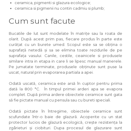
ceramica, pigmenti si glazura ecologice;
ceramica si pigmenii nu contin cadmiu si plumb;
Cum sunt facute
Bucatile de lut sunt modelate în matrițe sau la roata de
olarit. După acest prim pas, fiecare produs în parte este
curățat cu un burete umed. Scopul este sa se obțina o
suprafață netedă și sa se elimina toate rezidurile de pe
suprafața vasului. Canile, cestile, ceainicele si produsele
similare intra in etapa in care li se lipesc manual manerele.
Pe jumatate terminate, produsele obținute sunt puse la
uscat, natural prin evaporarea partiala a apei.
Odată uscată, ceramica este arsă în cuptor pentru prima
dată la 800 °C. În timpul primei arderi apa se evapora
complet. După prima ardere obiectele ceramice sunt gata
să fie pictate manual cu pensula sau cu bureti speciali.
Odată pictate în întregime, obiectele ceramice sunt
scufundate într-o baie de glazură. Acoperite cu un stat
protector lucios de glazură ecologică, crește rezistența la
zgârieturi și ciobituri. Dupa procesul de glazurare sunt