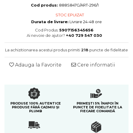
Colectia Blue Spring
Cod produs:
888S847G/ART-296/1
STOC EPUIZAT
Durata de livrare:
Livrare 24-48 ore
Cod Produs:
5907156345656
Ai nevoie de ajutor?
+40 729 547 030
La achizitionarea acestui produs primiti
218
puncte de fidelitate
Adauga la Favorite
Cere informatii
PRODUSE 100% AUTENTICE
PRIMEȘTI 5% ÎNAPOI ÎN
PRODUSE FĂRĂ CADMIU ȘI
PUNCTE DE FIDELITATE LA
PLUMB
FIECARE COMANDĂ