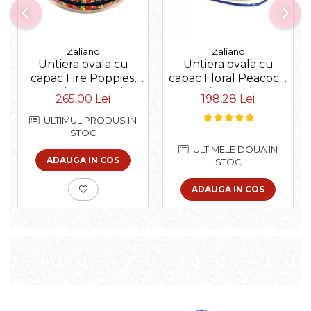
Zaliano
Zaliano
Untiera ovala cu
Untiera ovala cu
capac Fire Poppies,
capac Floral Peacock,
ceramica smaltuita,
ceramica smaltuita,
265,00 Lei
198,28 Lei
pictata manual, 15,0 x
pictata manual, 15,0 x
19,8 cm
19,8 cm
ULTIMUL PRODUS IN
STOC
ULTIMELE DOUA IN
ADAUGA IN COS
STOC
ADAUGA IN COS