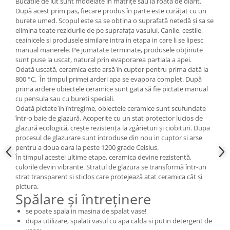
Bucatile de lut sunt modelate în matrițe sau la roata de olarit.
După acest prim pas, fiecare produs în parte este curățat cu un
burete umed. Scopul este sa se obțina o suprafață netedă și sa se
elimina toate rezidurile de pe suprafața vasului. Canile, cestile,
ceainicele si produsele similare intra in etapa in care li se lipesc
manual manerele. Pe jumatate terminate, produsele obținute
sunt puse la uscat, natural prin evaporarea partiala a apei.
Odată uscată, ceramica este arsă în cuptor pentru prima dată la
800 °C. În timpul primei arderi apa se evapora complet. După
prima ardere obiectele ceramice sunt gata să fie pictate manual
cu pensula sau cu bureti speciali.
Odată pictate în întregime, obiectele ceramice sunt scufundate
într-o baie de glazură. Acoperite cu un stat protector lucios de
glazură ecologică, crește rezistența la zgârieturi și ciobituri. Dupa
procesul de glazurare sunt introduse din nou in cuptor si arse
pentru a doua oara la peste 1200 grade Celsius.
În timpul acestei ultime etape, ceramica devine rezistentă,
culorile devin vibrante. Stratul de glazura se transformă într-un
strat transparent si sticlos care protejează atat ceramica cât și
pictura.
Spălare și întreținere
se poate spala in masina de spalat vase!
dupa utilizare, spalati vasul cu apa calda si putin detergent de