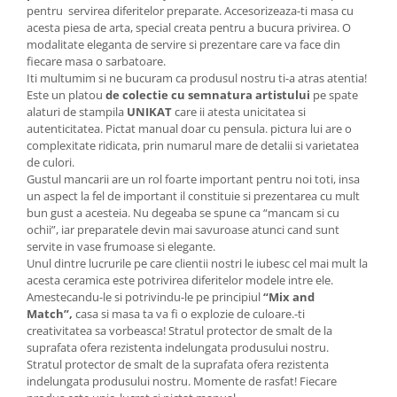
pentru servirea diferitelor preparate. Accesorizeaza-ti masa cu
acesta piesa de arta, special creata pentru a bucura privirea. O
modalitate eleganta de servire si prezentare care va face din
fiecare masa o sarbatoare.
Iti multumim si ne bucuram ca produsul nostru ti-a atras atentia!
Este un platou
de colectie cu semnatura artistului
pe spate
alaturi de stampila
UNIKAT
care ii atesta unicitatea si
autenticitatea. Pictat manual doar cu pensula. pictura lui are o
complexitate ridicata, prin numarul mare de detalii si varietatea
de culori.
Gustul mancarii are un rol foarte important pentru noi toti, insa
un aspect la fel de important il constituie si prezentarea cu mult
bun gust a acesteia. Nu degeaba se spune ca “mancam si cu
ochii”, iar preparatele devin mai savuroase atunci cand sunt
servite in vase frumoase si elegante.
Unul dintre lucrurile pe care clientii nostri le iubesc cel mai mult la
acesta ceramica este potrivirea diferitelor modele intre ele.
Amestecandu-le si potrivindu-le pe principiul
“Mix and
Match”,
casa si masa ta va fi o explozie de culoare.-ti
creativitatea sa vorbeasca! Stratul protector de smalt de la
suprafata ofera rezistenta indelungata produsului nostru.
Stratul protector de smalt de la suprafata ofera rezistenta
indelungata produsului nostru. Momente de rasfat! Fiecare