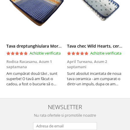
Tava dreptunghiulara Morning Sunrise, ceramica smaltuita, pictata manual, 27,0 X 32, 5 cm
Tava chec Wild Hearts, ceramica smaltuita, pictata manual, 31,0 X 12,0 cm
Achizitie verificata
Achizitie verificata
Rodica Racasanu,
Acum 1
April Tureanu,
Acum 2
O
saptamana
saptamani
s
Am cumpărat două tăvi , sunt
Sunt absolut incantata de noua
O
superbe! O tavă am făcut-o
tava ceramica - am cumparat-o
o
cadou, a fost o bucurie să o
dintr-un impuls, dupa ce am
s
daruiesc si un cadou de suflet!
aruncat la cos una din tavile
c
Cealaltă este pentru familia mea,
mele de chec, pe care apareau
c
este o plăcere să o folosim, are
pete de rugina dupa spalare.
d
viață. Vă mulțumesc!
Aceasta ma va scapa de aceasta
s
NEWSLETTER
neplacere, in plus este tare
Nu rata ofertele si promotiile noastre
frumoasa, o ...