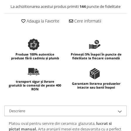
Colectia Wild Hearts
La achizitionarea acestui produs primiti
144
puncte de fidelitate
Colectia Blue Spring
Adauga la Favorite
Cere informatii
Produse 100% autentice
Primești 5% înapoi în puncte de
produse fără cadmiu și plumb
fidelitate la fiecare comandă
transport sigur și livrare
Garantam livrarea produselor
gratuită la comenzi de peste 400
intacte sau banii înapoi
RON
Descriere
Platou oval pentru servire din ceramica glazurata,
lucrat si
pictat manual.
Arta aranjarii mesei este desavarsita cu a perfect