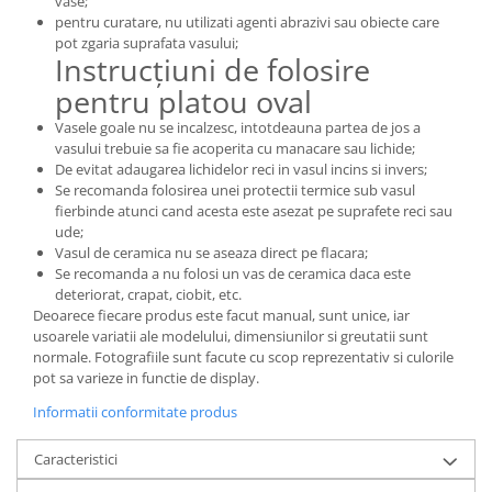
vase;
pentru curatare, nu utilizati agenti abrazivi sau obiecte care
pot zgaria suprafata vasului;
Instrucțiuni de folosire
pentru platou oval
Vasele goale nu se incalzesc, intotdeauna partea de jos a
vasului trebuie sa fie acoperita cu manacare sau lichide;
De evitat adaugarea lichidelor reci in vasul incins si invers;
Se recomanda folosirea unei protectii termice sub vasul
fierbinde atunci cand acesta este asezat pe suprafete reci sau
ude;
Vasul de ceramica nu se aseaza direct pe flacara;
Se recomanda a nu folosi un vas de ceramica daca este
deteriorat, crapat, ciobit, etc.
Deoarece fiecare produs este facut manual, sunt unice, iar
usoarele variatii ale modelului, dimensiunilor si greutatii sunt
normale. Fotografiile sunt facute cu scop reprezentativ si culorile
pot sa varieze in functie de display.
Informatii conformitate produs
Caracteristici