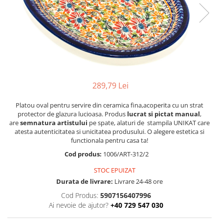
Boluri
Colectiile Flowers
Farfurii
Colectia Forget-me-nots
Colectia Basket of Blue
Recipiente depozitare
Colectii Artistice
Vaze
Colectiile Country
Accesorii decorative
Colectia Sweet Dreams
Accesorii masa
289,79 Lei
Colectia Leaf Bed
Baie
Colectia Autumn Garden
Platou oval pentru servire din ceramica fina,acoperita cu un strat
protector de glazura lucioasa. Produs
lucrat si pictat manual
,
Colectia Little Flowers
are
semnatura artistului
pe spate, alaturi de stampila UNIKAT care
atesta autenticitatea si unicitatea produsului. O alegere estetica si
Colectia Berries
functionala pentru casa ta!
Colectia Butterfly Dance
Cod produs:
1006/ART-312/2
Colectia Morning Sunrise
STOC EPUIZAT
Colectia Infinity
Durata de livrare:
Livrare 24-48 ore
Colectia Morning Glory
Cod Produs:
5907156407996
Ai nevoie de ajutor?
+40 729 547 030
Colectia Blue Sea