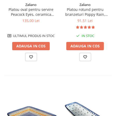
Zaliano
Zaliano
Platou oval pentru servire
Platou rotund pentru
Peacock Eyes, ceramica
branzeturi Poppy Rain,
smaltuita, pictat manual,
ceramica smaltuita, pictat
135,00 Lei
91,51 Lei
15,7 x 27,0 cm
manual, 16,1 cm
ULTIMUL PRODUS IN STOC
IN STOC
ADAUGA IN COS
ADAUGA IN COS