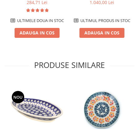
ceramica smaltuita, pictat
ceramica smaltuita, pictat
284,71 Lei
1.040,00 Lei
manual, 14,3 x 28,5 cm
manual, 13,5 x 39,5 cm
ULTIMELE DOUA IN STOC
ULTIMUL PRODUS IN STOC
ADAUGA IN COS
ADAUGA IN COS
PRODUSE SIMILARE
NOU