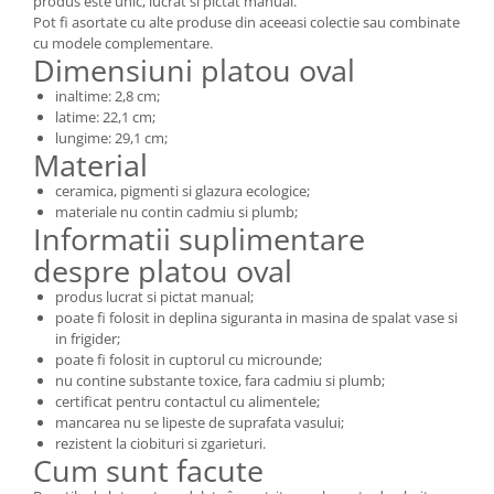
produs este unic, lucrat si pictat manual.
Pot fi asortate cu alte produse din aceeasi colectie sau combinate
cu modele complementare.
Dimensiuni platou oval
inaltime: 2,8 cm;
latime: 22,1 cm;
lungime: 29,1 cm;
Material
ceramica, pigmenti si glazura ecologice;
materiale nu contin cadmiu si plumb;
Informatii suplimentare
despre platou oval
produs lucrat si pictat manual;
poate fi folosit in deplina siguranta in masina de spalat vase si
in frigider;
poate fi folosit in cuptorul cu microunde;
nu contine substante toxice, fara cadmiu si plumb;
certificat pentru contactul cu alimentele;
mancarea nu se lipeste de suprafata vasului;
rezistent la ciobituri si zgarieturi.
Cum sunt facute