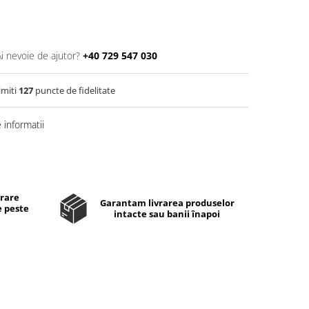
Ai nevoie de ajutor?
+40 729 547 030
imiti
127
puncte de fidelitate
informatii
Distribuie
pe
Facebook
vrare
Garantam livrarea produselor
e peste
intacte sau banii înapoi