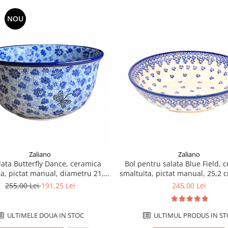
NOU
Zaliano
Zaliano
lata Butterfly Dance, ceramica
Bol pentru salata Blue Field, 
ta, pictat manual, diametru 21,5
smaltuita, pictat manual, 25,2 
cm
1,4 L
255,00 Lei
191,25 Lei
245,00 Lei
ULTIMELE DOUA IN STOC
ULTIMUL PRODUS IN ST