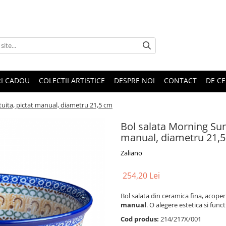
RI CADOU
COLECTII ARTISTICE
DESPRE NOI
CONTACT
DE CE
tuita, pictat manual, diametru 21,5 cm
Bol salata Morning Sun
manual, diametru 21,
Zaliano
254,20 Lei
Bol salata din ceramica fina, acoper
manual
. O alegere estetica si func
Cod produs:
214/217X/001