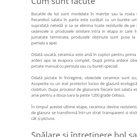
Cum sunt facute
Bucatile de lut sunt modelate în matrițe sau la roata 
fiecarebol salata în parte este curățat cu un burete u
suprafață netedă și sa se elimina toate rezidurile de pe s
ceainicele si produsele similare intra in etapa in care 
jumatate terminate, produsele obținute sunt puse la 
partiala a apei.
Odată uscată, ceramica este arsă în cuptor pentru prima 
arderi apa se evapora complet. După prima ardere obie
pictate manual cu pensula sau cu bureti speciali.
Odată pictate în întregime, obiectele ceramice sunt scu
Acoperite cu un stat protector lucios de glazură ecologică, 
ciobituri. Dupa procesul de glazurare fiecare bol salata e
arse pentru a doua oara la peste 1200 grade Celsius.
În timpul acestei ultime etape, ceramica devine rezistentă
de glazura se transformă într-un strat transparent si stic
cât și pictura.
Spălare și întreținere bol sa