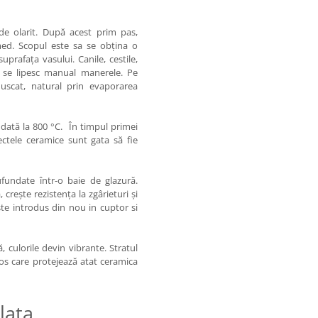
de olarit. După acest prim pas,
med. Scopul este sa se obțina o
uprafața vasului. Canile, cestile,
li se lipesc manual manerele. Pe
uscat, natural prin evaporarea
dată la 800 °C. În timpul primei
ctele ceramice sunt gata să fie
fundate într-o baie de glazură.
crește rezistența la zgârieturi și
ste introdus din nou in cuptor si
, culorile devin vibrante. Stratul
los care protejează atat ceramica
lata