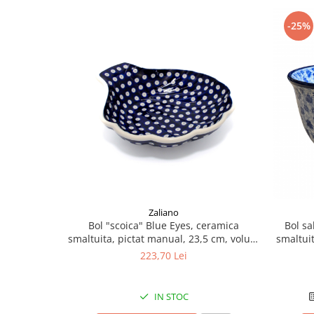
-25%
Zaliano
Bol "scoica" Blue Eyes, ceramica
Bol sa
smaltuita, pictat manual, 23,5 cm, volum
smaltui
650 ml
223,70 Lei
IN STOC