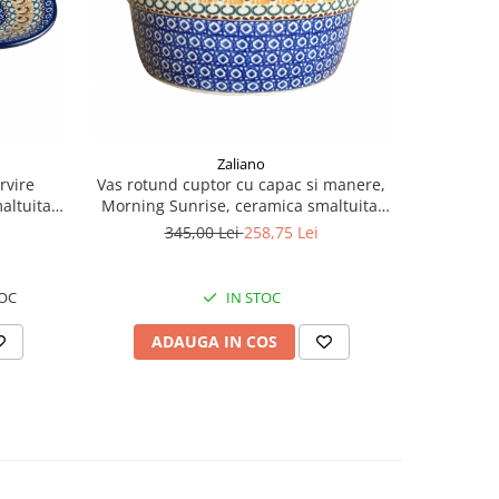
-25%
Zaliano
rvire
Vas rotund cuptor cu capac si manere,
Tava tart
altuita,
Morning Sunrise, ceramica smaltuita,
smaltuit
5 cm
pictata manual, volum 1,75 l
345,00 Lei
258,75 Lei
2
OC
IN STOC
U
ADAUGA IN COS
AD