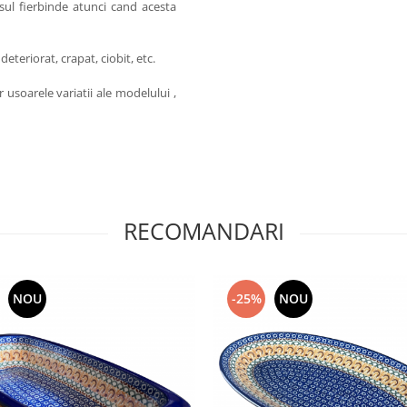
sul fierbinde atunci cand acesta
teriorat, crapat, ciobit, etc.
 usoarele variatii ale modelului ,
RECOMANDARI
NOU
-25%
NOU