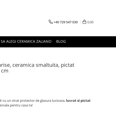
+40 729 547 030
0,00
 SA ALEGI CERAMICA ZALIANO
BLOG
rise, ceramica smaltuita, pictat
5 cm
it cu un strat protector de glazura lucioasa,
lucrat si pictat
tionala pentru casa ta!