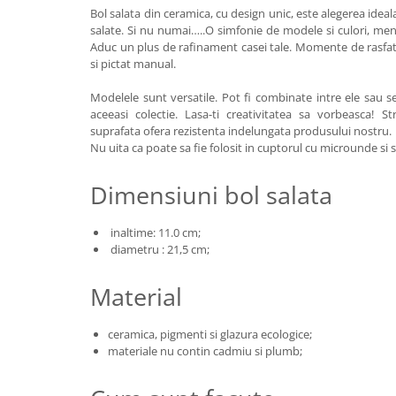
Colectia Wild Hearts
Bol salata din ceramica, cu design unic, este alegerea ideal
salate. Si nu numai…..O simfonie de modele si culori, men
Colectia Blue Spring
Aduc un plus de rafinament casei tale. Momente de rasfat!
si pictat manual.
Modelele sunt versatile. Pot fi combinate intre ele sau s
aceeasi colectie. Lasa-ti creativitatea sa vorbeasca! S
suprafata ofera rezistenta indelungata produsului nostru.
Nu uita ca poate sa fie folosit in cuptorul cu microunde si 
Dimensiuni bol salata
inaltime: 11.0 cm;
diametru : 21,5 cm;
Material
ceramica, pigmenti si glazura ecologice;
materiale nu contin cadmiu si plumb;