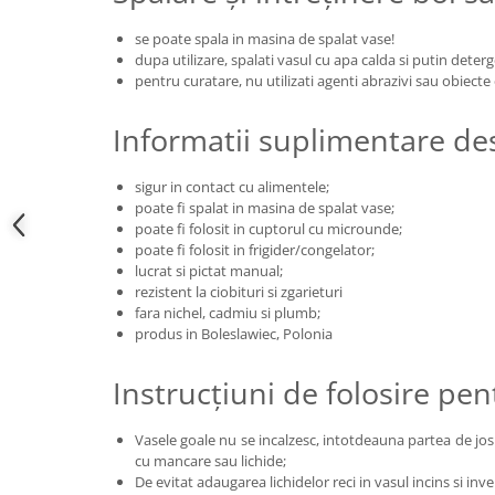
se poate spala in masina de spalat vase!
dupa utilizare, spalati vasul cu apa calda si putin deter
pentru curatare, nu utilizati agenti abrazivi sau obiecte
Informatii suplimentare des
sigur in contact cu alimentele;
poate fi spalat in masina de spalat vase;
poate fi folosit in cuptorul cu microunde;
poate fi folosit in frigider/congelator;
lucrat si pictat manual;
rezistent la ciobituri si zgarieturi
fara nichel, cadmiu si plumb;
produs in Boleslawiec, Polonia
Instrucțiuni de folosire pen
Vasele goale nu se incalzesc, intotdeauna partea de jos 
cu mancare sau lichide;
De evitat adaugarea lichidelor reci in vasul incins si inve