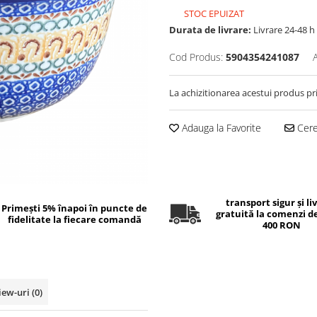
STOC EPUIZAT
Durata de livrare:
Livrare 24-48 h
Cod Produs:
5904354241087
La achizitionarea acestui produs pr
Adauga la Favorite
Cere 
transport sigur și li
Primești 5% înapoi în puncte de
gratuită la comenzi d
fidelitate la fiecare comandă
400 RON
iew-uri
(0)