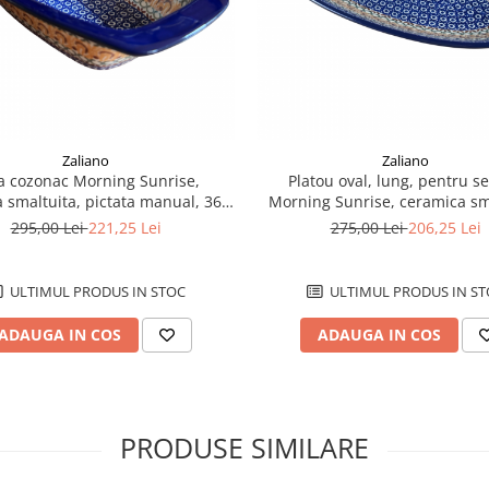
Zaliano
Zaliano
a cozonac Morning Sunrise,
Platou oval, lung, pentru se
 smaltuita, pictata manual, 36,0
Morning Sunrise, ceramica sm
x 18,0 cm
pictat manual, 22,0 x 37,
295,00 Lei
221,25 Lei
275,00 Lei
206,25 Lei
ULTIMUL PRODUS IN STOC
ULTIMUL PRODUS IN ST
ADAUGA IN COS
ADAUGA IN COS
PRODUSE SIMILARE