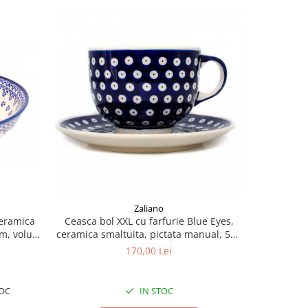
Zaliano
ceramica
Ceasca bol XXL cu farfurie Blue Eyes,
Bol rot
cm, volum
ceramica smaltuita, pictata manual, 500
pi
ml
170,00 Lei
OC
IN STOC