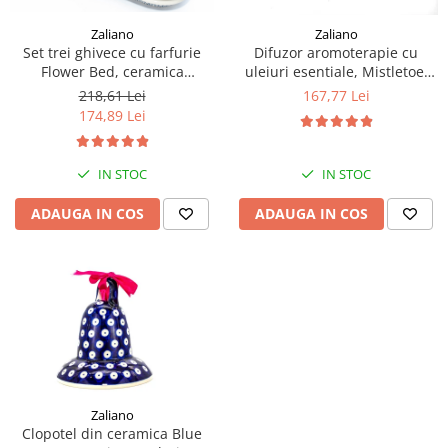
Zaliano
Zaliano
Set trei ghivece cu farfurie
Difuzor aromoterapie cu
Flower Bed, ceramica
uleiuri esentiale, Mistletoe,
smaltuita, pictate manual
ceramica smaltuita, pictata
218,61 Lei
167,77 Lei
manual, 10,4 x 8,9 cm
174,89 Lei
IN STOC
IN STOC
ADAUGA IN COS
ADAUGA IN COS
Zaliano
Clopotel din ceramica Blue