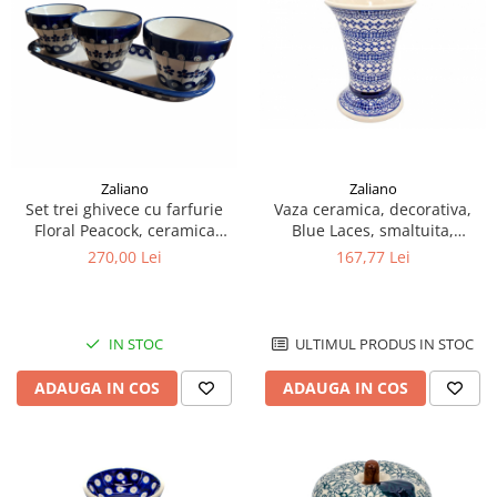
Zaliano
Zaliano
Set trei ghivece cu farfurie
Vaza ceramica, decorativa,
Floral Peacock, ceramica
Blue Laces, smaltuita,
smaltuita, pictate manual
impermeabila, pictata
270,00 Lei
167,77 Lei
manual, inaltime 19,5 cm
IN STOC
ULTIMUL PRODUS IN STOC
ADAUGA IN COS
ADAUGA IN COS