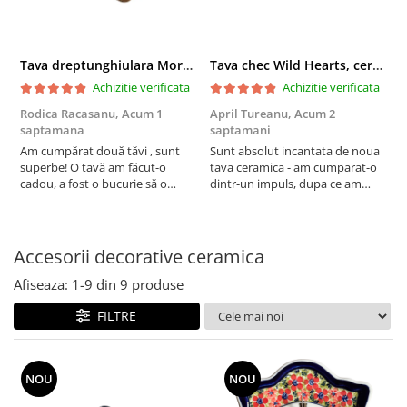
Boluri
Colectiile Flowers
Farfurii
Colectia Forget-me-nots
Tava dreptunghiulara Morning Sunrise, ceramica smaltuita, pictata manual, 27,0 X 32, 5 cm
Tava chec Wild Hearts, ceramica smaltuita, pictata manual, 31,0 X 12,0 cm
Colectia Basket of Blue
Recipiente depozitare
Achizitie verificata
Achizitie verificata
Colectii Artistice
Vaze
Rodica Racasanu,
Acum 1
April Tureanu,
Acum 2
O
Colectiile Country
Accesorii decorative
saptamana
saptamani
s
Colectia Sweet Dreams
Am cumpărat două tăvi , sunt
Sunt absolut incantata de noua
O
Accesorii masa
superbe! O tavă am făcut-o
tava ceramica - am cumparat-o
o
Colectia Leaf Bed
Baie
cadou, a fost o bucurie să o
dintr-un impuls, dupa ce am
s
Colectia Autumn Garden
daruiesc si un cadou de suflet!
aruncat la cos una din tavile
c
Cealaltă este pentru familia mea,
mele de chec, pe care apareau
c
Colectia Little Flowers
este o plăcere să o folosim, are
pete de rugina dupa spalare.
d
Colectia Berries
viață. Vă mulțumesc!
Aceasta ma va scapa de aceasta
s
Accesorii decorative ceramica
neplacere, in plus este tare
Colectia Butterfly Dance
frumoasa, o ...
Afiseaza:
1-
9
din
9
produse
Colectia Morning Sunrise
FILTRE
Colectia Infinity
Colectia Morning Glory
NOU
NOU
Colectia Blue Sea