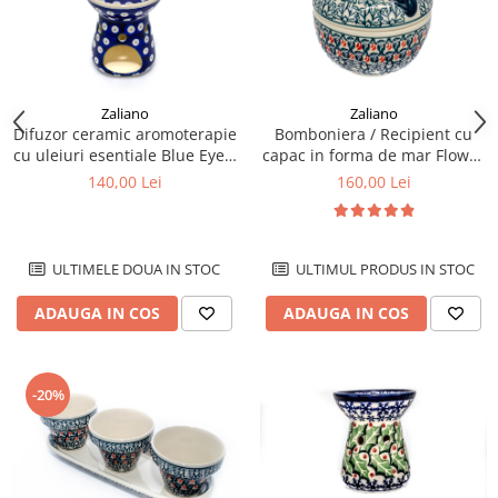
Zaliano
Zaliano
Difuzor ceramic aromoterapie
Bomboniera / Recipient cu
cu uleiuri esentiale Blue Eyes,
capac in forma de mar Flower
ceramica smaltuita, pictata
Bed, ceramica smaltuita,
140,00 Lei
160,00 Lei
manual, 10,4 x 8,9 cm
pictat manual, 12,1 x 12,5cm
ULTIMELE DOUA IN STOC
ULTIMUL PRODUS IN STOC
ADAUGA IN COS
ADAUGA IN COS
-20%