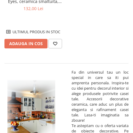
Eyes, ceramica smaltuita,
pictata manual, 11,4 cm
132,00 Lei
ULTIMUL PRODUS IN STOC
ADAUGA IN COS
Fa din universul tau un loc
special in care sa iti pui
amprenta personala. Inspira-te
cu idei pentru decorul interior si
alege produsele potrivite casei
tale. Accesorii decorative
ceramica, care aduc un plus de
eleganta si rafinament casei
tale. Lasa-ti imaginatia sa
zboare!
Te asteptam cu o oferta variata
de obiecte decorative. Pe