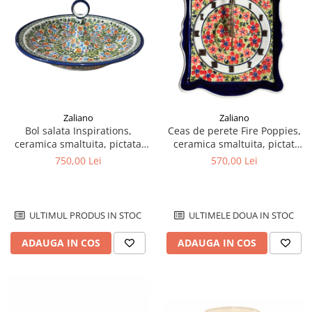
Colectia Wild Hearts
Colectia Blue Spring
Zaliano
Zaliano
Bol salata Inspirations,
Ceas de perete Fire Poppies,
ceramica smaltuita, pictata
ceramica smaltuita, pictat
manual, 34,5 cm, volum 2,0 L
manual, 22,3 x 29,7 cm
750,00 Lei
570,00 Lei
ULTIMUL PRODUS IN STOC
ULTIMELE DOUA IN STOC
ADAUGA IN COS
ADAUGA IN COS