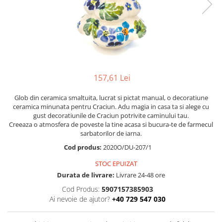
Boluri
Colectiile Flowers
Farfurii
Colectia Forget-me-nots
Colectia Basket of Blue
Recipiente depozitare
Colectii Artistice
Vaze
Colectiile Country
Accesorii decorative
157,61 Lei
Colectia Sweet Dreams
Accesorii masa
Colectia Leaf Bed
Glob din ceramica smaltuita, lucrat si pictat manual, o decoratiune
Baie
Colectia Autumn Garden
ceramica minunata pentru Craciun. Adu magia in casa ta si alege cu
gust decoratiunile de Craciun potrivite caminului tau.
Colectia Little Flowers
Creeaza o atmosfera de poveste la tine acasa si bucura-te de farmecul
sarbatorilor de iarna.
Colectia Berries
Cod produs:
2020O/DU-207/1
Colectia Butterfly Dance
STOC EPUIZAT
Colectia Morning Sunrise
Durata de livrare:
Livrare 24-48 ore
Colectia Infinity
Cod Produs:
5907157385903
Colectia Morning Glory
Ai nevoie de ajutor?
+40 729 547 030
Colectia Blue Sea