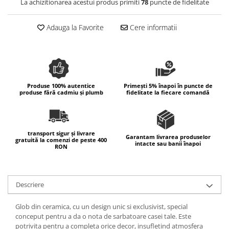
La achizitionarea acestui produs primiti
78
puncte de fidelitate
Colectia Wild Hearts
Colectia Blue Spring
Adauga la Favorite
Cere informatii
Produse 100% autentice
Primești 5% înapoi în puncte de
produse fără cadmiu și plumb
fidelitate la fiecare comandă
transport sigur și livrare
Garantam livrarea produselor
gratuită la comenzi de peste 400
intacte sau banii înapoi
RON
Descriere
Glob din ceramica, cu un design unic si exclusivist, special
conceput pentru a da o nota de sarbatoare casei tale. Este
potrivita pentru a completa orice decor, insufletind atmosfera