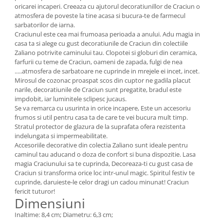
oricarei incaperi. Creeaza cu ajutorul decoratiunillor de Craciun o
atmosfera de poveste la tine acasa si bucura-te de farmecul
sarbatorilor de iarna.
Craciunul este cea mai frumoasa perioada a anului. Adu magia in
casa ta si alege cu gust decoratiunile de Craciun din colectiile
Zaliano potrivite caminului tau. Clopotei si globuri din ceramica,
farfurii cu teme de Craciun, oameni de zapada, fulgi de nea
.....atmosfera de sarbatoare ne cuprinde in mrejele ei incet, incet.
Mirosul de cozonac proaspat scos din cuptor ne gadila placut
narile, decoratiunile de Craciun sunt pregatite, bradul este
impdobit, iar luminitele sclipesc jucaus.
Se va remarca cu usurinta in orice incapere, Este un accesoriu
frumos si util pentru casa ta de care te vei bucura mult timp.
Stratul protector de glazura de la suprafata ofera rezistenta
indelungata si impermeabilitate.
Accesoriile decorative din colectia Zaliano sunt ideale pentru
caminul tau aducand o doza de confort si buna dispozitie. Lasa
magia Craciunului sa te cuprinda, Decoreaza-ti cu gust casa de
Craciun si transforma orice loc intr-unul magic. Spiritul festiv te
cuprinde, daruieste-le celor dragi un cadou minunat! Craciun
fericit tuturor!
Dimensiuni
Inaltime: 8,4 cm; Diametru: 6,3 cm;