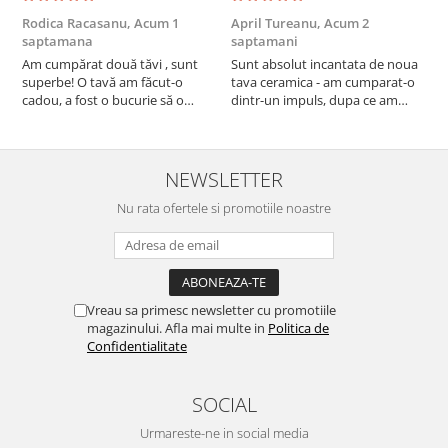
Rodica Racasanu,
Acum 1
April Tureanu,
Acum 2
O
saptamana
saptamani
s
Am cumpărat două tăvi , sunt
Sunt absolut incantata de noua
O
superbe! O tavă am făcut-o
tava ceramica - am cumparat-o
o
cadou, a fost o bucurie să o
dintr-un impuls, dupa ce am
s
daruiesc si un cadou de suflet!
aruncat la cos una din tavile
c
Cealaltă este pentru familia mea,
mele de chec, pe care apareau
c
este o plăcere să o folosim, are
pete de rugina dupa spalare.
d
viață. Vă mulțumesc!
Aceasta ma va scapa de aceasta
s
NEWSLETTER
neplacere, in plus este tare
Nu rata ofertele si promotiile noastre
frumoasa, o ...
Vreau sa primesc newsletter cu promotiile
magazinului. Afla mai multe in
Politica de
Confidentialitate
SOCIAL
Urmareste-ne in social media