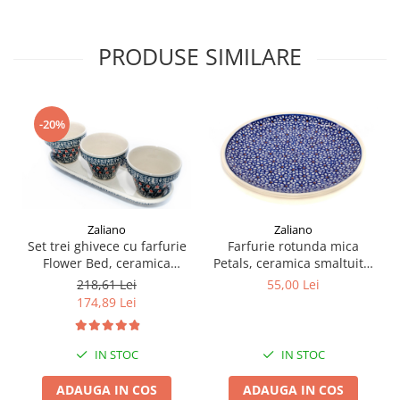
PRODUSE SIMILARE
-20%
Zaliano
Zaliano
Set trei ghivece cu farfurie
Farfurie rotunda mica
Flower Bed, ceramica
Petals, ceramica smaltuita,
smaltuita, pictate manual
pictata manual, 16,0 cm
218,61 Lei
55,00 Lei
174,89 Lei
IN STOC
IN STOC
ADAUGA IN COS
ADAUGA IN COS