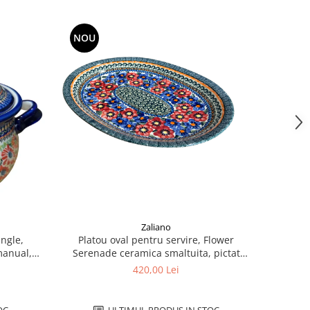
NOU
Zaliano
ungle,
Platou oval pentru servire, Flower
manual,
Serenade ceramica smaltuita, pictat
manual, 26,7 x 34,0 cm
420,00 Lei
OC
ULTIMUL PRODUS IN STOC