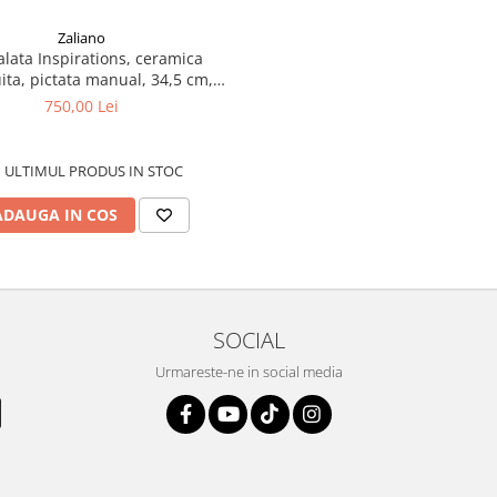
Zaliano
alata Inspirations, ceramica
ita, pictata manual, 34,5 cm,
volum 2,0 L
750,00 Lei
ULTIMUL PRODUS IN STOC
ADAUGA IN COS
SOCIAL
Urmareste-ne in social media