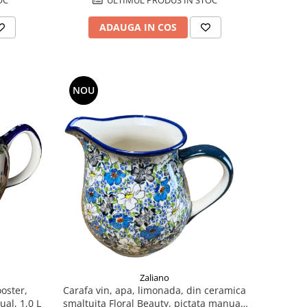
ADAUGA IN COS
NOU
Zaliano
ooster,
Carafa vin, apa, limonada, din ceramica
al, 1,0 L
smaltuita Floral Beauty, pictata manual,