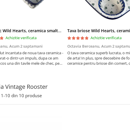
Tava chec Wild Hearts, ceramica smaltuita, pictata manual, 31,0 X 12,0 cm
Achizitie verificata
Achizitie verificata
eanu,
Acum 2 saptamani
Octavia Berceanu,
Acum 2 saptam
ut incantata de noua tava ceramica -
O tava ceramica superb lucrata, o m
at-o dintr-un impuls, dupa ce am
de arta! In plus, spre deosebire de f
 cos una din tavile mele de chec, pe
ceramice pentru briose din comert, 
au pete de rugina dupa spalare.
finala se desprinde mult mai usor de
 va scapa de aceasta neplacere, in
suprafata acestei tavi.
are frumoasa, o ...
ia Vintage Rooster
1-
10
din
10
produse