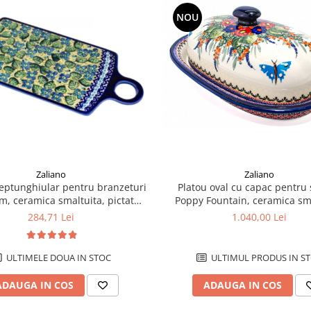
NOU
Zaliano
Zaliano
Platou oval cu capac pentru 
reptunghiular pentru branzeturi
Poppy Fountain, ceramica sma
m, ceramica smaltuita, pictat
pictat manual, 13,5 x 39,
manual, 14,3 x 28,5 cm
1.040,00 Lei
284,71 Lei
ULTIMUL PRODUS IN S
ULTIMELE DOUA IN STOC
ADAUGA IN COS
ADAUGA IN COS