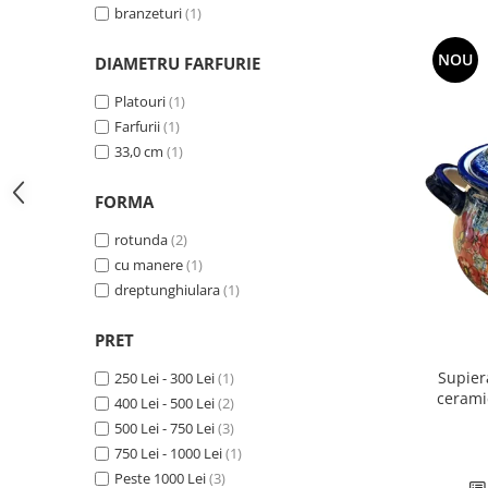
branzeturi
(1)
NOU
DIAMETRU FARFURIE
Platouri
(1)
Farfurii
(1)
33,0 cm
(1)
FORMA
rotunda
(2)
cu manere
(1)
dreptunghiulara
(1)
PRET
Supier
250 Lei - 300 Lei
(1)
cerami
400 Lei - 500 Lei
(2)
500 Lei - 750 Lei
(3)
750 Lei - 1000 Lei
(1)
Peste 1000 Lei
(3)