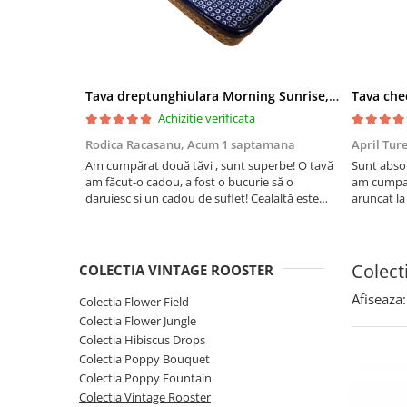
Boluri
Colectiile Flowers
Farfurii
Colectia Forget-me-nots
Colectia Basket of Blue
Recipiente depozitare
Colectii Artistice
Tava dreptunghiulara Morning Sunrise, ceramica smaltuita, pictata manual, 27,0 X 32, 5 cm
Vaze
Achizitie verificata
Colectiile Country
Accesorii decorative
Rodica Racasanu,
Acum 1 saptamana
April Tur
Colectia Sweet Dreams
Accesorii masa
Am cumpărat două tăvi , sunt superbe! O tavă
Sunt absol
Colectia Leaf Bed
am făcut-o cadou, a fost o bucurie să o
am cumpar
Baie
Colectia Autumn Garden
daruiesc si un cadou de suflet! Cealaltă este
aruncat la
pentru familia mea, este o plăcere să o folosim,
care apare
Colectia Little Flowers
are viață. Vă mulțumesc!
Aceasta ma
Colectia Berries
plus este t
Colect
COLECTIA VINTAGE ROOSTER
Colectia Butterfly Dance
Afiseaza:
Colectia Flower Field
Colectia Morning Sunrise
Colectia Flower Jungle
Colectia Infinity
Colectia Hibiscus Drops
Colectia Morning Glory
Colectia Poppy Bouquet
Colectia Poppy Fountain
Colectia Blue Sea
Colectia Vintage Rooster