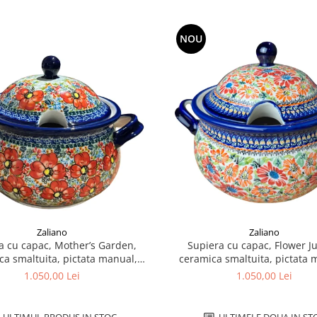
NOU
Zaliano
Zaliano
a cu capac, Mother’s Garden,
Supiera cu capac, Flower J
ca smaltuita, pictata manual,
ceramica smaltuita, pictata 
volum 3 L
volum 3 L
1.050,00 Lei
1.050,00 Lei
ULTIMUL PRODUS IN STOC
ULTIMELE DOUA IN ST