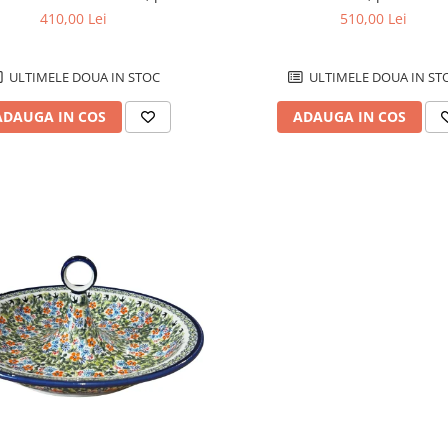
nual,14,5 cm, volum 1 L
410,00 Lei
510,00 Lei
ULTIMELE DOUA IN STOC
ULTIMELE DOUA IN ST
ADAUGA IN COS
ADAUGA IN COS