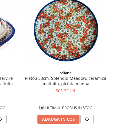
Zaliano
servire
Platou 33cm, Splendid Meadow, ceramica
ltuita,
smaltuita, pictata manual
5 cm
503,32 Lei
TOC
ULTIMUL PRODUS IN STOC
ADAUGA IN COS