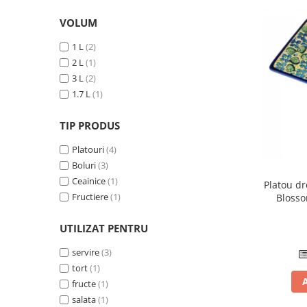
Colectia Wild Hearts
VOLUM
Colectia Blue Spring
1 L
(2)
2 L
(1)
3 L
(2)
1.7 L
(1)
TIP PRODUS
Platouri
(4)
Boluri
(3)
Ceainice
(1)
Platou d
Fructiere
(1)
Blosso
UTILIZAT PENTRU
servire
(3)
tort
(1)
fructe
(1)
salata
(1)