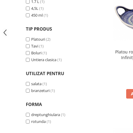
1.7 L
(1)
Colectia Wild Hearts
4,5L
(1)
Colectia Blue Spring
450 ml
(1)
TIP PRODUS
Platouri
(2)
Tavi
(1)
Platou r
Boluri
(1)
Infini
Untiera clasica
(1)
UTILIZAT PENTRU
salata
(1)
branzeturi
(1)
FORMA
dreptunghiulara
(1)
rotunda
(1)