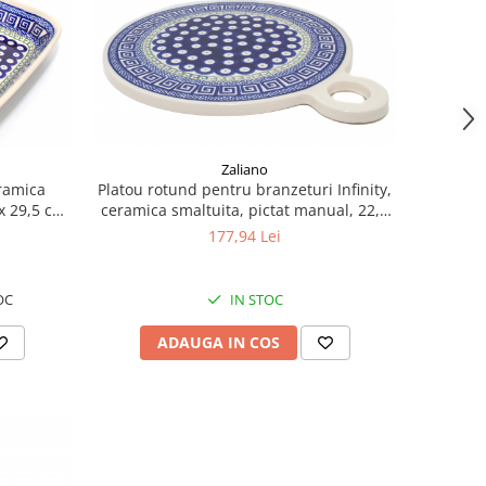
Zaliano
eramica
Platou rotund pentru branzeturi Infinity,
x 29,5 cm,
ceramica smaltuita, pictat manual, 22,8
cm
177,94 Lei
OC
IN STOC
ADAUGA IN COS