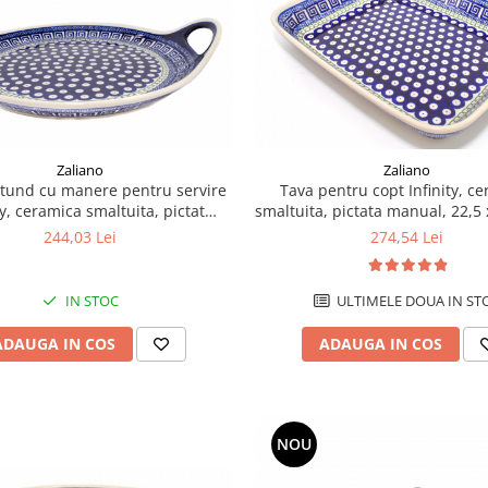
Zaliano
Zaliano
otund cu manere pentru servire
Tava pentru copt Infinity, c
ty, ceramica smaltuita, pictat
smaltuita, pictata manual, 22,5 
manual, 28,5 / 33,0 cm
volum 1,7 L
244,03 Lei
274,54 Lei
IN STOC
ULTIMELE DOUA IN ST
ADAUGA IN COS
ADAUGA IN COS
NOU