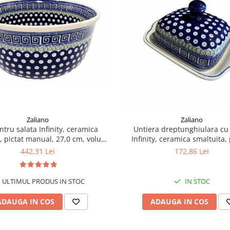
Zaliano
Zaliano
ntru salata Infinity, ceramica
Untiera dreptunghiulara cu
, pictat manual, 27,0 cm, volum
Infinity, ceramica smaltuita, 
4,5 L
manual, 10,5 x 20,0 c
442,31 Lei
172,86 Lei
ULTIMUL PRODUS IN STOC
IN STOC
ADAUGA IN COS
ADAUGA IN COS