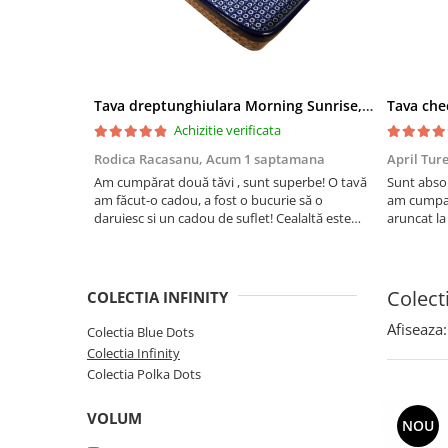
Boluri
Colectiile Flowers
Farfurii
Colectia Forget-me-nots
Colectia Basket of Blue
Recipiente depozitare
Colectii Artistice
Tava dreptunghiulara Morning Sunrise, ceramica smaltuita, pictata manual, 27,0 X 32, 5 cm
Vaze
Achizitie verificata
Colectiile Country
Accesorii decorative
Rodica Racasanu,
Acum 1 saptamana
April Tur
Colectia Sweet Dreams
Accesorii masa
Am cumpărat două tăvi , sunt superbe! O tavă
Sunt absol
Colectia Leaf Bed
am făcut-o cadou, a fost o bucurie să o
am cumpar
Baie
Colectia Autumn Garden
daruiesc si un cadou de suflet! Cealaltă este
aruncat la
pentru familia mea, este o plăcere să o folosim,
care apare
Colectia Little Flowers
are viață. Vă mulțumesc!
Aceasta ma
Colectia Berries
plus este t
Colecti
COLECTIA INFINITY
Colectia Butterfly Dance
Afiseaza:
Colectia Blue Dots
Colectia Morning Sunrise
Colectia Infinity
Colectia Infinity
Colectia Polka Dots
Colectia Morning Glory
VOLUM
NOU
Colectia Blue Sea