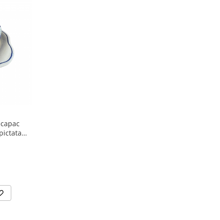
 capac
pictata
m