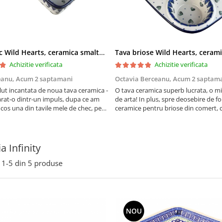
Tava chec Wild Hearts, ceramica smaltuita, pictata manual, 31,0 X 12,0 cm
Achizitie verificata
Achizitie verificata
eanu,
Acum 2 saptamani
Octavia Berceanu,
Acum 2 saptam
ut incantata de noua tava ceramica -
O tava ceramica superb lucrata, o m
at-o dintr-un impuls, dupa ce am
de arta! In plus, spre deosebire de f
 cos una din tavile mele de chec, pe
ceramice pentru briose din comert, 
au pete de rugina dupa spalare.
finala se desprinde mult mai usor de
 va scapa de aceasta neplacere, in
suprafata acestei tavi.
are frumoasa, o ...
a Infinity
1-
5
din
5
produse
NOU