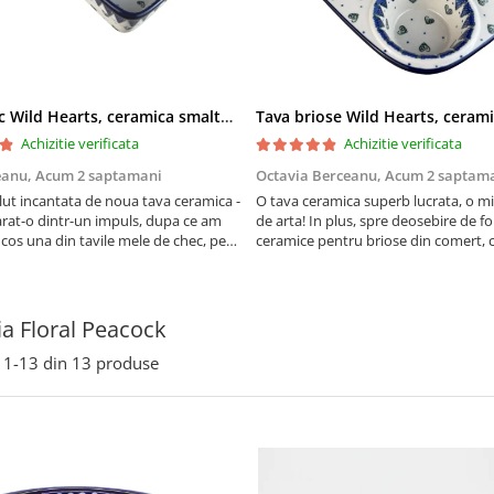
Tava chec Wild Hearts, ceramica smaltuita, pictata manual, 31,0 X 12,0 cm
Achizitie verificata
Achizitie verificata
eanu,
Acum 2 saptamani
Octavia Berceanu,
Acum 2 saptam
ut incantata de noua tava ceramica -
O tava ceramica superb lucrata, o m
at-o dintr-un impuls, dupa ce am
de arta! In plus, spre deosebire de f
 cos una din tavile mele de chec, pe
ceramice pentru briose din comert, 
au pete de rugina dupa spalare.
finala se desprinde mult mai usor de
 va scapa de aceasta neplacere, in
suprafata acestei tavi.
are frumoasa, o ...
ia Floral Peacock
1-
13
din
13
produse