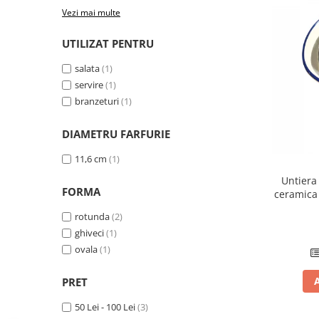
Vezi mai multe
UTILIZAT PENTRU
salata
(1)
servire
(1)
branzeturi
(1)
DIAMETRU FARFURIE
11,6 cm
(1)
Untiera
FORMA
ceramica 
rotunda
(2)
ghiveci
(1)
ovala
(1)
PRET
50 Lei - 100 Lei
(3)