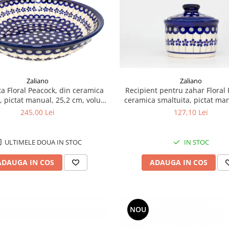
Zaliano
Zaliano
Recipient pentru zahar Floral
ta Floral Peacock, din ceramica
ceramica smaltuita, pictat ma
, pictat manual, 25,2 cm, volum
ml
1,4 L
127,10 Lei
245,00 Lei
IN STOC
ULTIMELE DOUA IN STOC
ADAUGA IN COS
ADAUGA IN COS
NOU