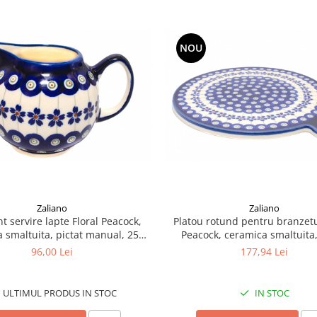
NOU
Zaliano
Zaliano
t servire lapte Floral Peacock,
Platou rotund pentru branzetu
 smaltuita, pictat manual, 250
Peacock, ceramica smaltuita,
ml
manual, 22,8 cm
96,00 Lei
177,94 Lei
ULTIMUL PRODUS IN STOC
IN STOC