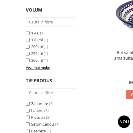
Colectia Wild Hearts
VOLUM
Colectia Blue Spring
1.4 L
(1)
170 ml
(1)
200 ml
(1)
Bol sala
250 ml
(1)
smaltuita
300 ml
(1)
Vezi mai multe
TIP PRODUS
Zaharnite
(3)
Latiere
(3)
Platouri
(2)
NOU
Seturi Cadou
(1)
Ceainice
(1)