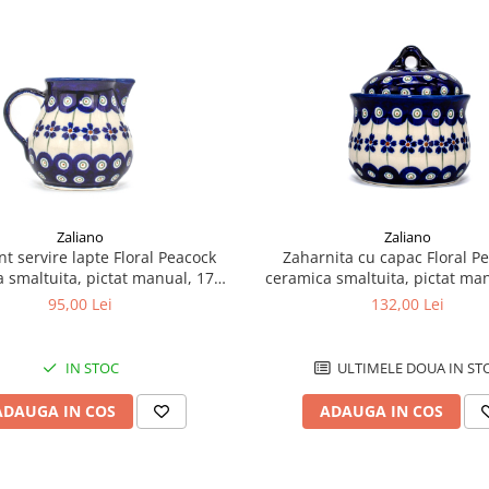
Zaliano
Zaliano
nt servire lapte Floral Peacock
Zaharnita cu capac Floral P
 smaltuita, pictat manual, 170
ceramica smaltuita, pictat ma
ml
ml
95,00 Lei
132,00 Lei
IN STOC
ULTIMELE DOUA IN ST
ADAUGA IN COS
ADAUGA IN COS