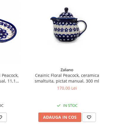
Zaliano
Ceainic Floral Peacock, ceramica
l Peacock,
smaltuita, pictat manual, 300 ml
al, 11,1 x
170,00 Lei
IN STOC
OC
ADAUGA IN COS