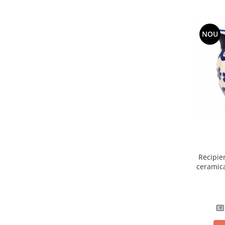
NOU
Recipien
ceramica