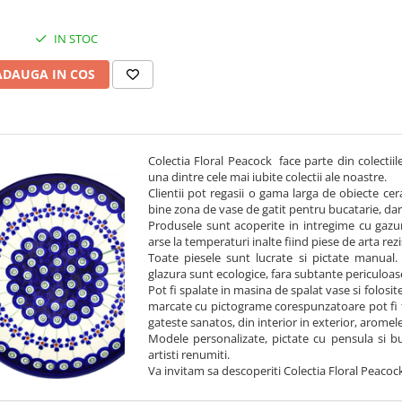
IN STOC
ADAUGA IN COS
Colectia Floral Peacock face parte din colectiil
una dintre cele mai iubite colectii ale noastre.
Clientii pot regasii o gama larga de obiecte ce
bine zona de vase de gatit pentru bucatarie, dar 
Produsele sunt acoperite in intregime cu gazur
arse la temperaturi inalte fiind piese de arta rezi
Toate piesele sunt lucrate si pictate manual. 
glazura sunt ecologice, fara subtante periculoas
Pot fi spalate in masina de spalat vase si folos
marcate cu pictograme corespunzatoare pot fi fol
gateste sanatos, din interior in exterior, aromel
Modele personalizate, pictate cu pensula si bu
artisti renumiti.
Va invitam sa descoperiti Colectia Floral Peacoc