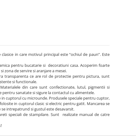
e clasice in care motivul principal este “ochiul de paun”. Este
ramica pentru bucatarie si decoratiuni casa. Acoperim foarte
si zona de servire si aranjare a mesei.
a transparenta ce are rol de protectie pentru pictura, sunt
stente si functionale.
Materialele din care sunt confectionate, lutul, pigmentii si
e pentru sanatate si sigure la contactul cu alimentele.
ite in cuptorul cu microunde. Produsele speciale pentru cuptor,
osite in cuptorul clasic si electric pentru gatit. Mancarea se
e se intrepatrund si gustul este desavarsit.
reti speciali de stampilare. Sunt realizate manual de catre
k!