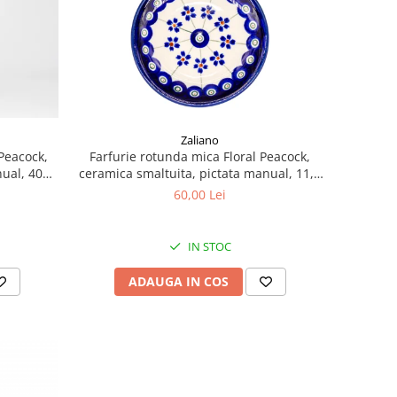
Zaliano
 Peacock,
Farfurie rotunda mica Floral Peacock,
nual, 400
ceramica smaltuita, pictata manual, 11,6
cm
60,00 Lei
IN STOC
ADAUGA IN COS