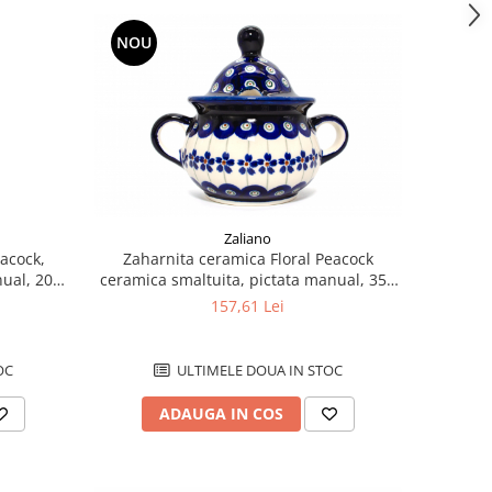
NOU
Zaliano
eacock,
Zaharnita ceramica Floral Peacock
nual, 200
ceramica smaltuita, pictata manual, 350
ml
157,61 Lei
OC
ULTIMELE DOUA IN STOC
ADAUGA IN COS