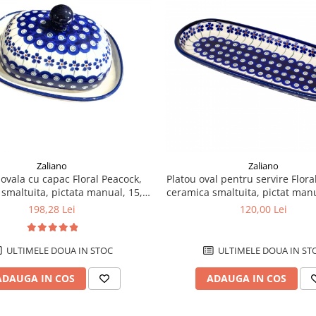
Zaliano
Zaliano
 ovala cu capac Floral Peacock,
Platou oval pentru servire Flora
smaltuita, pictata manual, 15,0
ceramica smaltuita, pictat manu
x 19,8 cm
28,3 cm
198,28 Lei
120,00 Lei
ULTIMELE DOUA IN STOC
ULTIMELE DOUA IN ST
ADAUGA IN COS
ADAUGA IN COS