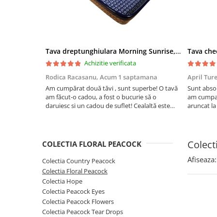
Boluri
Colectiile Flowers
Farfurii
Colectia Forget-me-nots
Colectia Basket of Blue
Recipiente depozitare
Colectii Artistice
Tava dreptunghiulara Morning Sunrise, ceramica smaltuita, pictata manual, 27,0 X 32, 5 cm
Vaze
Achizitie verificata
Colectiile Country
Accesorii decorative
Rodica Racasanu,
Acum 1 saptamana
April Tur
Colectia Sweet Dreams
Accesorii masa
Am cumpărat două tăvi , sunt superbe! O tavă
Sunt absol
Colectia Leaf Bed
am făcut-o cadou, a fost o bucurie să o
am cumpar
Baie
Colectia Autumn Garden
daruiesc si un cadou de suflet! Cealaltă este
aruncat la
pentru familia mea, este o plăcere să o folosim,
care apare
Colectia Little Flowers
are viață. Vă mulțumesc!
Aceasta ma
Colectia Berries
plus este t
Colect
COLECTIA FLORAL PEACOCK
Colectia Butterfly Dance
Afiseaza:
Colectia Country Peacock
Colectia Morning Sunrise
Colectia Floral Peacock
Colectia Infinity
Colectia Hope
Colectia Morning Glory
Colectia Peacock Eyes
Colectia Peacock Flowers
Colectia Blue Sea
Colectia Peacock Tear Drops