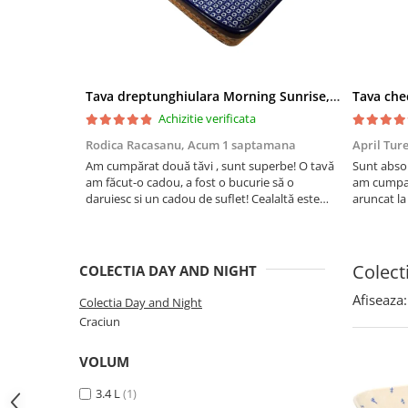
Boluri
Colectiile Flowers
Farfurii
Colectia Forget-me-nots
Colectia Basket of Blue
Recipiente depozitare
Colectii Artistice
Tava dreptunghiulara Morning Sunrise, ceramica smaltuita, pictata manual, 27,0 X 32, 5 cm
Vaze
Achizitie verificata
Colectiile Country
Accesorii decorative
Rodica Racasanu,
Acum 1 saptamana
April Tur
Colectia Sweet Dreams
Accesorii masa
Am cumpărat două tăvi , sunt superbe! O tavă
Sunt absol
Colectia Leaf Bed
am făcut-o cadou, a fost o bucurie să o
am cumpar
Baie
Colectia Autumn Garden
daruiesc si un cadou de suflet! Cealaltă este
aruncat la
pentru familia mea, este o plăcere să o folosim,
care apare
Colectia Little Flowers
are viață. Vă mulțumesc!
Aceasta ma
Colectia Berries
plus este t
Colect
COLECTIA DAY AND NIGHT
Colectia Butterfly Dance
Afiseaza:
Colectia Day and Night
Colectia Morning Sunrise
Craciun
Colectia Infinity
Colectia Morning Glory
VOLUM
Colectia Blue Sea
3.4 L
(1)