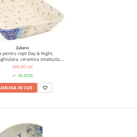
Zaliano
a pentru copt Day & Night,
ghiulara, ceramica smaltuita,
anual, 27,5 x 33,3 cm, volum 3,4
460,00 Lei
L
IN STOC
ADAUGA IN COS