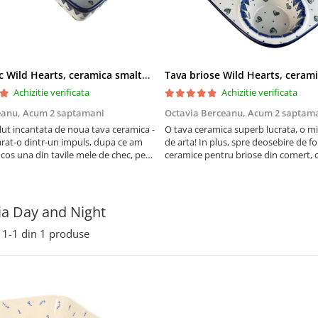
Tava chec Wild Hearts, ceramica smaltuita, pictata manual, 31,0 X 12,0 cm
Achizitie verificata
Achizitie verificata
eanu,
Acum 2 saptamani
Octavia Berceanu,
Acum 2 saptam
ut incantata de noua tava ceramica -
O tava ceramica superb lucrata, o m
at-o dintr-un impuls, dupa ce am
de arta! In plus, spre deosebire de f
 cos una din tavile mele de chec, pe
ceramice pentru briose din comert, 
au pete de rugina dupa spalare.
finala se desprinde mult mai usor de
 va scapa de aceasta neplacere, in
suprafata acestei tavi.
are frumoasa, o ...
ia Day and Night
1-
1
din
1
produse