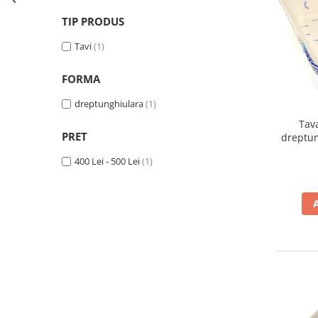
Colectia Wild Hearts
TIP PRODUS
Colectia Blue Spring
Tavi
(1)
FORMA
dreptunghiulara
(1)
Tav
PRET
dreptun
pictata m
400 Lei - 500 Lei
(1)